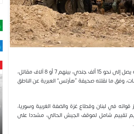
أقرّ الجيش الإسرائيلي، بنقص كبير في صفوفه يصل إلى نحو 15 ألف جندي، بينهم 7 أو 8 آلاف مقاتل،
حن
، وفق ما نقلته صحيفة “هآرتس” العبرية عن الناطق
با
حم
ال
وه
قواته في لبنان وقطاع غزة والضفة الغربية وسوريا،
عا
تقديم تقييم شامل لموقف الجيش الحالي، مشددا على
حت
لح
اس