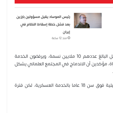
رئيس الموساد يقيل مسؤولين بارزين
بعد فشل خطة إسقاط النظام في
إيران
منذ 12 ساعة
ويشكل الحريديم نحو 13% من سكان إسرائيل البالغ عددهم 10 ملايين نسمة، ويرفضون الخدمة
اة، مؤكدين أن الاندماج في المجتمع العلماني يشكل
ويُلزم القانون الإسرائيلي كل إسرائيلي وإسرائيلية فوق سن 18 عاما بالخدمة العسكرية، لكن فترة