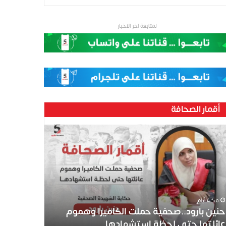
لمتابعة اخر الاخبار
أقمار الصحافة
ين
رود..صحفية
لت
كاميرا
موم
ئلتها
ى
منذ 4 أيام
ظة
حنين بارود..صحفية حملت الكاميرا وهموم
تشهادها
عائلتها حتى لحظة استشهادها