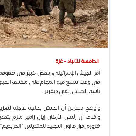
الخامسة للأنباء - غزة
في وقت تتسع فيه المهام على مختلف الجبهات
باسم الجيش إيفي ديفرين.
وأوضح ديفرين أن الجيش بحاجة عاجلة لتعزيز 
وأضاف أن رئيس الأركان إيال زامير ملزم ب
ضرورة إقرار قانون التجنيد للمتدينين “الحريديم”.