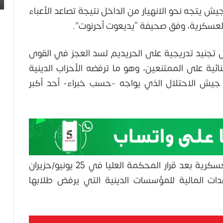
 يتجه نحو الانهيار من الداخل نتيجة تصاعد الأعباء
ة العسكرية، وفق صحيفة “يديعوت أحرنوت”.
جنيد تدريجية على الحريديم لسد العجز في القوى
ئية على الممتنعين، وهو ما ترفضه الأحزاب الدينية
جيش الاحتلال الذي يواجه -حسب خبراء- أحد أكبر
ويواصل الحريديم احتجاجاتهم ضد الخدمة العسكرية بعد قرار المحكمة العليا في 25 يونيو/حزيران
ساعدات المالية للمؤسسات الدينية التي يرفض طلابها