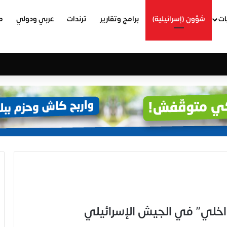
ات
شؤون (إسرائيلية)
برامج وتقارير
ترندات
عربي ودولي
م
 داخلي” في الجيش الإسرائيلي