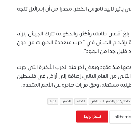
 يائير لابيد ناقوس الخطر، محذرا من أن إسرائيل تتجه
ي بلغ أقصى طاقته وأكثر، والحكومة تترك الجيش ينزف
ة بإقحام الجيش في “حرب متعددة الجبهات من دون
 قليل جدا من الجنود”.
عضها منذ عقود وبعض آخر منذ الحرب الأخيرة التي جرت
 2023 ونوفمبر/تشرين الثاني من العام التالي، إضافة إلى أراض في فلسطين
نية مستقلة، وفق قرارات صادرة عن الأمم المتحدة.
ار داخلي" في الجيش الإسرائيلي
التجنيد
الجيش
انهيار
نسخ الرابط