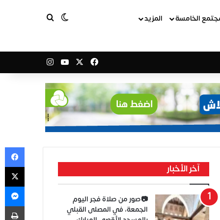
بحث عن
الوضع المظلم
جتمع الخامسة
المزيد
‫X
فيسبوك
‫YouTube
انستقرام
في
‫X
آخر الأخبار
ما
📷صور من صلاة فجر اليوم
طب
الجمعة، في المصلى القبلي
بالمسجد الأقصى المبارك.