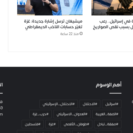
في إسرائيل.. رعب
ميشيغان ترسل إشارة جديدة: غزة
ل بسبب نقص الصواريخ
تغيّر حسابات الناخب الديمقراطي
منذ 22 ساعة
أهم الوسوم
ات
فل
#اسرائيل
#الاحتلال
#الاحتلال_الإسرائيلي
59
#الضفة_الغربية
#العدوان_الاسرائيلي
#حرب_غزة
om
#صفقة_تبادل
#طوفان_الأقصى
#غزة
#فلسطين