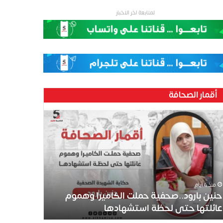
لمتابعة اخر الاخبار
أقمار الصحافة
ين
رود..صحفية
لت
كاميرا
موم
ئلتها
ى
منذ 4 أيام
ظة
حنين بارود..صحفية حملت الكاميرا وهموم
تشهادها
عائلتها حتى لحظة استشهادها