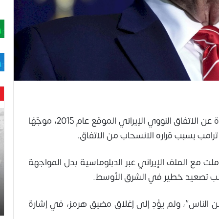
حن
بقوة عن الاتفاق النووي الإيراني الموقع عام 2015، موجّهًا
با
حم
ترامب
بسبب قراره الانسحاب من الاتفاق.
ال
وه
املت مع الملف الإيراني عبر الدبلوماسية بدل المواجهة
عا
حت
نب تصعيد خطير في الشرق الأوسط.
لح
اس
ن الناس”، ولم يؤدِ إلى إغلاق مضيق هرمز، في إشارة