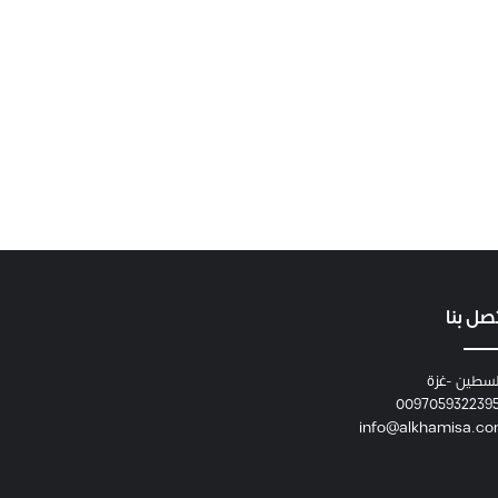
صل بنا
سطين -غزة
009705932239
info@alkhamisa.c