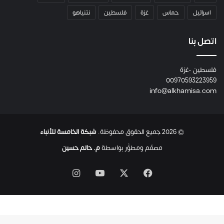
م
اسرائيل
حماس
غزة
فلسطين
نتنياهو
و
م
ع
اتصل بنا
ا
ئ
فلسطين -غزة
ل
00970593223959
ت
info@alkhamisa.com
ه
ا
ح
ت
© 2026 جميع الحقوق محفوظة.
شبكة الخامسة للأنباء
ى
ل
مصمّم ومطوَّر بواسطة
م. حاتم حسين
ح
ظ
‫X
فيسبوك
‫YouTube
انستقرام
ة
ا
س
ت
ش