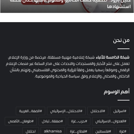
حنين بارود..صحفية حملت الكاميرا وهموم عائلتها حتى لحظة
د
استشهادها
.
.
ص
ح
ف
ي
من نحن
ة
ح
م
شبكة الخامسة للأنباء
شبكة إعلامية مهنية مستقلة، مرخصة من وزارة الإعلام،
ل
تعمل على نشر الأخبار والمستجدات والاحداث على مدار الساعة عبر منصات الإعلام
ت
الرقمي وموقعاً رسميا يعمل وفقاً للرؤية والمحتوى الفلسطيني وتهتم بالشأن
ا
الداخلي والمحلي والإعلام وفق سياسة الحيادية والموضوعية.
ل
ك
أهم الوسوم
ا
م
ي
#اسرائيل
#الاحتلال
#الاحتلال_الإسرائيلي
#الضفة_الغربية
ر
ا
#العدوان_الاسرائيلي
#حرب_غزة
#صفقة_تبادل
#طوفان_الأقصى
و
#غزة
#فلسطين
#قطاع_غزة
alkhamisa
احتلال
ه