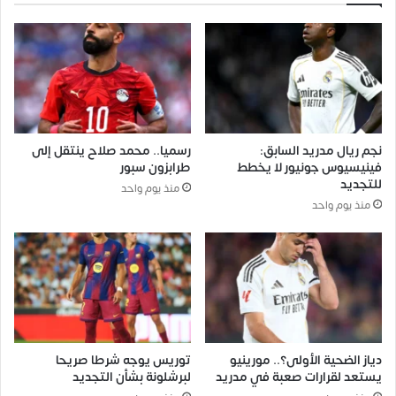
نجم ريال مدريد السابق:
رسميا.. محمد صلاح ينتقل إلى
فينيسيوس جونيور لا يخطط
طرابزون سبور
للتجديد
منذ يوم واحد
منذ يوم واحد
دياز الضحية الأولى؟.. مورينيو
توريس يوجه شرطا صريحا
يستعد لقرارات صعبة في مدريد
لبرشلونة بشأن التجديد