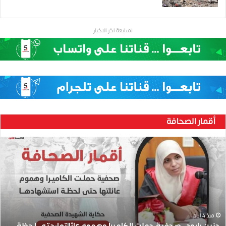
لمتابعة اخر الاخبار
أقمار الصحافة
ح
ن
ي
ن
ب
ا
ر
و
منذ 4 أيام