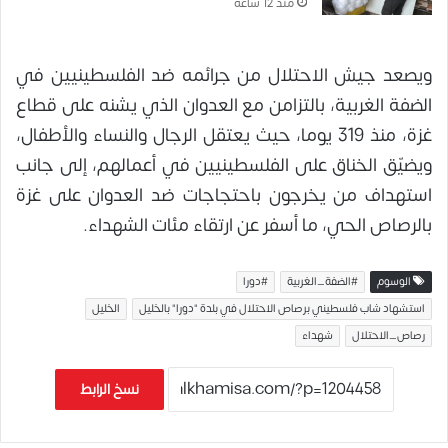
منذ 12 ساعة
ويصعد جيش الاحتلال من جرائمه ضد الفلسطينيين في
الضفة الغربية، بالتزامن مع العدوان الذي يشنه على قطاع
غزة، منذ 319 يوما، حيث يعتقل الرجال والنساء والأطفال،
ويضيّق الخناق على الفلسطينيين في أعمالهم، إلى جانب
استهداف من يخرجون باحتجاجات ضد العدوان على غزة
بالرصاص الحي، ما أسفر عن ارتقاء مئات الشهداء.
الوسوم
#الضفة_الغربية
#دورا
استشهاد شاب فلسطيني برصاص الاحتلال في بلدة "دورا" بالخليل
الخليل
رصاص_الاحتلال
شهداء
نسخ الرابط