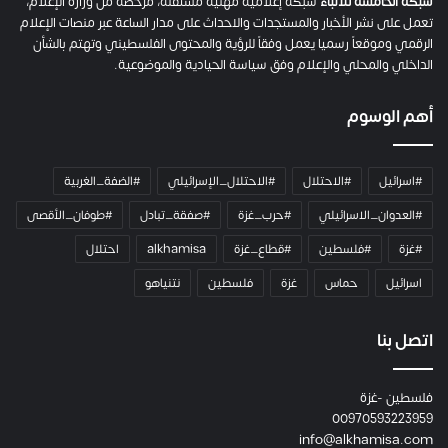
م
شبكة الخامسة للأنباء
شبكة إعلامية مهنية مستقلة، مرخصة من وزارة الإعلام،
ل
تعمل على نشر الأخبار والمستجدات والاحداث على مدار الساعة عبر منصات الإعلام
ت
الرقمي وموقعاً رسميا يعمل وفقاً للرؤية والمحتوى الفلسطيني وتهتم بالشأن
ا
الداخلي والمحلي والإعلام وفق سياسة الحيادية والموضوعية.
ل
ك
أهم الوسوم
ا
م
ي
#اسرائيل
#الاحتلال
#الاحتلال_الإسرائيلي
#الضفة_الغربية
ر
ا
#العدوان_الاسرائيلي
#حرب_غزة
#صفقة_تبادل
#طوفان_الأقصى
و
#غزة
#فلسطين
#قطاع_غزة
alkhamisa
احتلال
ه
م
اسرائيل
حماس
غزة
فلسطين
نتنياهو
و
م
ع
اتصل بنا
ا
ئ
فلسطين -غزة
ل
00970593223959
ت
info@alkhamisa.com
ه