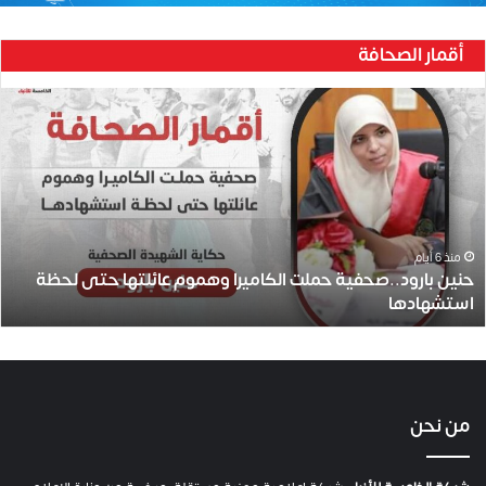
أقمار الصحافة
ح
ن
ي
ن
ب
ا
ر
و
منذ 6 أيام
حنين بارود..صحفية حملت الكاميرا وهموم عائلتها حتى لحظة
د
استشهادها
.
.
ص
ح
ف
ي
من نحن
ة
ح