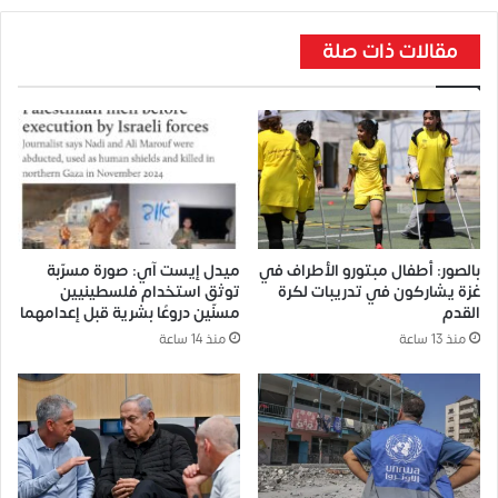
مقالات ذات صلة
بالصور: أطفال مبتورو الأطراف في
ميدل إيست آي: صورة مسرّبة
غزة يشاركون في تدريبات لكرة
توثق استخدام فلسطينيين
القدم
مسنّين دروعًا بشرية قبل إعدامهما
منذ 13 ساعة
منذ 14 ساعة