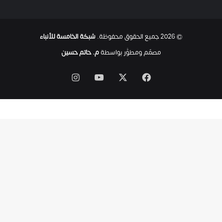
ا
ح
ت
© 2026 جميع الحقوق محفوظة.
شبكة الخامسة للأنباء
ى
ل
مصمّم ومطوَّر بواسطة
م. حاتم حسين
ح
ظ
‫X
فيسبوك
‫YouTube
انستقرام
ة
ا
س
ت
ش
ه
ا
د
ه
ا