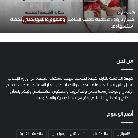
ا
ر
و
منذ 3 أيام
حنين بارود..صحفية حملت الكاميرا وهموم عائلتها حتى لحظة
د
استشهادها
.
.
ص
ح
ف
ي
من نحن
ة
ح
م
شبكة الخامسة للأنباء
شبكة إعلامية مهنية مستقلة، مرخصة من وزارة الإعلام،
ل
تعمل على نشر الأخبار والمستجدات والاحداث على مدار الساعة عبر منصات الإعلام
ت
الرقمي وموقعاً رسميا يعمل وفقاً للرؤية والمحتوى الفلسطيني وتهتم بالشأن
ا
الداخلي والمحلي والإعلام وفق سياسة الحيادية والموضوعية.
ل
ك
أهم الوسوم
ا
م
ي
#اسرائيل
#الاحتلال
#الاحتلال_الإسرائيلي
#الضفة_الغربية
ر