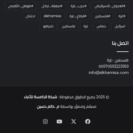
ا
#العدوان_الاسرائيلي
#حرب_غزة
#صفقة_تبادل
#طوفان_الأقصى
و
#غزة
#فلسطين
#قطاع_غزة
alkhamisa
احتلال
ه
م
اسرائيل
حماس
غزة
فلسطين
نتنياهو
و
م
ع
اتصل بنا
ا
ئ
فلسطين -غزة
ل
00970593223959
ت
info@alkhamisa.com
ه
ا
ح
ت
© 2026 جميع الحقوق محفوظة.
شبكة الخامسة للأنباء
ى
ل
مصمّم ومطوَّر بواسطة
م. حاتم حسين
ح
ظ
‫X
فيسبوك
‫YouTube
انستقرام
ة
ا