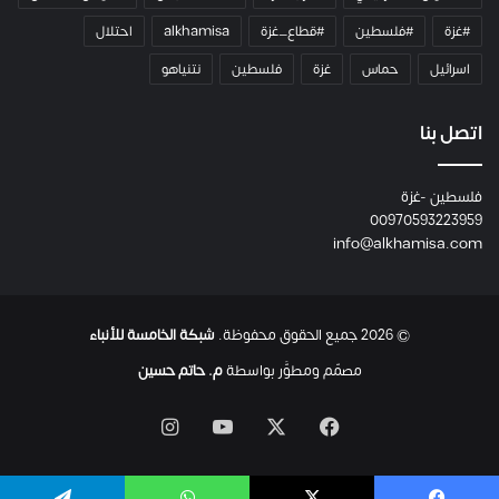
و
#غزة
#فلسطين
#قطاع_غزة
alkhamisa
احتلال
ه
م
اسرائيل
حماس
غزة
فلسطين
نتنياهو
و
م
ع
اتصل بنا
ا
ئ
فلسطين -غزة
ل
00970593223959
ت
info@alkhamisa.com
ه
ا
ح
ت
© 2026 جميع الحقوق محفوظة.
شبكة الخامسة للأنباء
ى
ل
مصمّم ومطوَّر بواسطة
م. حاتم حسين
ح
ظ
‫X
فيسبوك
‫YouTube
انستقرام
ة
ا
س