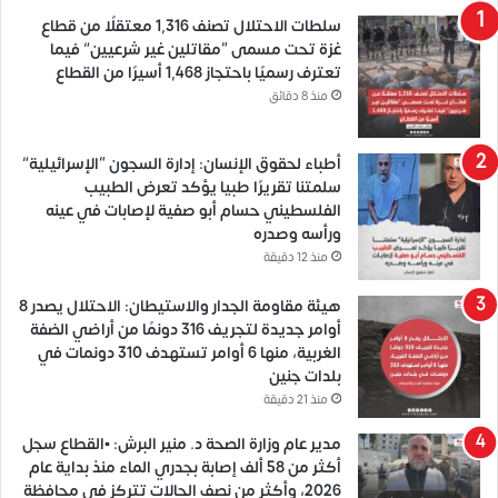
سلطات الاحتلال تصنف 1,316 معتقلًا من قطاع
غزة تحت مسمى “مقاتلين غير شرعيين” فيما
تعترف رسميًا باحتجاز 1,468 أسيرًا من القطاع
منذ 8 دقائق
أطباء لحقوق الإنسان: إدارة السجون “الإسرائيلية”
سلمتنا تقريرًا طبيا يؤكد تعرض الطبيب
الفلسطيني حسام أبو صفية لإصابات في عينه
ورأسه وصدره
منذ 12 دقيقة
هيئة مقاومة الجدار والاستيطان: الاحتلال يصدر 8
أوامر جديدة لتجريف 316 دونمًا من أراضي الضفة
الغربية، منها 6 أوامر تستهدف 310 دونمات في
بلدات جنين
منذ 21 دقيقة
مدير عام وزارة الصحة د. منير البرش: ▪️القطاع سجل
أكثر من 58 ألف إصابة بجدري الماء منذ بداية عام
2026، وأكثر من نصف الحالات تتركز في محافظة