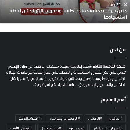
و
منذ 5 أيام
حنين بارود..صحفية حملت الكاميرا وهموم عائلتها حتى لحظة
د
استشهادها
.
.
ص
ح
ف
ي
من نحن
ة
ح
م
شبكة الخامسة للأنباء
شبكة إعلامية مهنية مستقلة، مرخصة من وزارة الإعلام،
ل
تعمل على نشر الأخبار والمستجدات والاحداث على مدار الساعة عبر منصات الإعلام
ت
الرقمي وموقعاً رسميا يعمل وفقاً للرؤية والمحتوى الفلسطيني وتهتم بالشأن
ا
الداخلي والمحلي والإعلام وفق سياسة الحيادية والموضوعية.
ل
ك
أهم الوسوم
ا
م
ي
#اسرائيل
#الاحتلال
#الاحتلال_الإسرائيلي
#الضفة_الغربية
ر
ا
#العدوان_الاسرائيلي
#حرب_غزة
#صفقة_تبادل
#طوفان_الأقصى