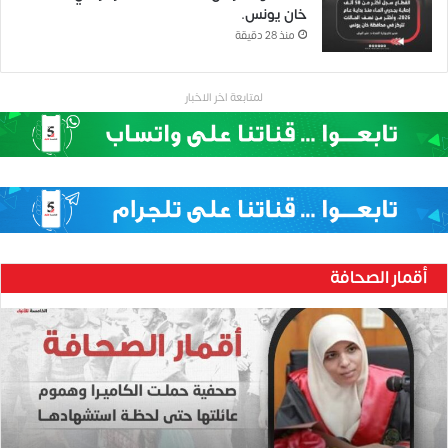
خان يونس.
منذ 28 دقيقة
لمتابعة اخر الاخبار
أقمار الصحافة
ح
ن
ي
ن
ب
ا
ر