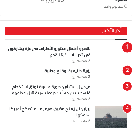
منذ يوم واحد
منذ يوم واحد
آخر الأخبار
بالصور: أطفال مبتورو الأطراف في غزة يشاركون
في تدريبات لكرة القدم
منذ ساعتين
رؤية طليعية بوقائع وطنية
منذ ساعتين
ميدل إيست آي: صورة مسرّبة توثق استخدام
فلسطينيين مسنّين دروعًا بشرية قبل إعدامهما
منذ ساعتين
إيران: لن يُفتح مضيق هرمز ما لم تُصحّح أمريكا
سلوكها
منذ 3 ساعات