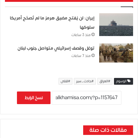
إيران: لن يُفتح مضيق هرمز ما لم تُصحّح أمريكا
سلوكها
منذ 3 ساعات
توغل وقصف إسرائيلي متواصل جنوب لبنان
منذ 7 ساعات
الوسوم
#العراق
#حادث_سير
#قتلى
نسخ الرابط
مقالات ذات صلة