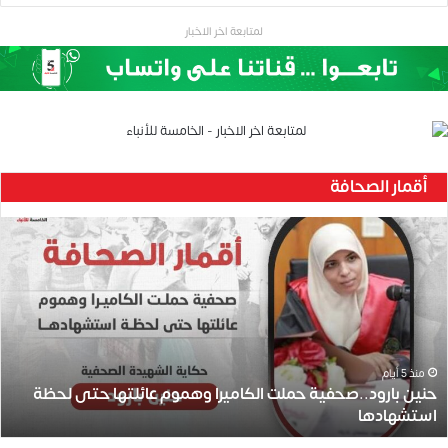
لمتابعة اخر الاخبار
أقمار الصحافة
حنين
بارود..صحفية
حملت
الكاميرا
وهموم
عائلتها
حتى
لحظة
منذ 5 أيام
حنين بارود..صحفية حملت الكاميرا وهموم عائلتها حتى لحظة
استشهادها
استشهادها