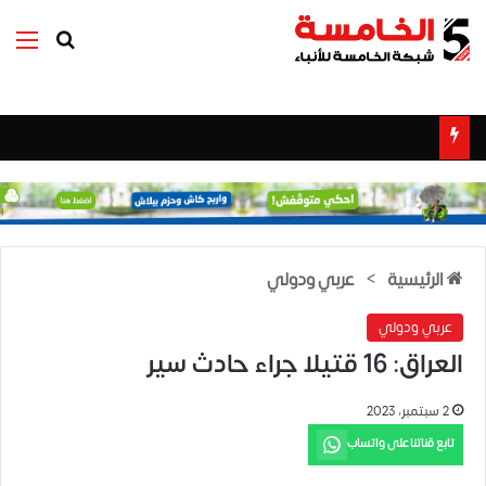
بحث عن
الق
الرئيسية
>
عربي ودولي
عربي ودولي
العراق: 16 قتيلا جراء حادث سير
2 سبتمبر، 2023
تابع قناتنا على واتساب