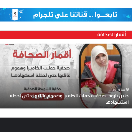
أقمار الصحافة
ح
ن
ي
ن
ب
ا
ر
و
منذ 4 أيام
حنين بارود..صحفية حملت الكاميرا وهموم عائلتها حتى لحظة
د
استشهادها
.
.
ص
ح
ف