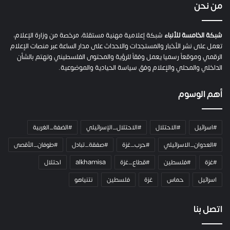
ي
من نحن
ة
ح
م
شبكة الخامسة للأنباء
شبكة إعلامية مهنية مستقلة، مرخصة من وزارة الإعلام،
ل
تعمل على نشر الأخبار والمستجدات والاحداث على مدار الساعة عبر منصات الإعلام
ت
الرقمي وموقعاً رسميا يعمل وفقاً للرؤية والمحتوى الفلسطيني وتهتم بالشأن
ا
الداخلي والمحلي والإعلام وفق سياسة الحيادية والموضوعية.
ل
ك
أهم الوسوم
ا
م
ي
#اسرائيل
#الاحتلال
#الاحتلال_الإسرائيلي
#الضفة_الغربية
ر
ا
#العدوان_الاسرائيلي
#حرب_غزة
#صفقة_تبادل
#طوفان_الأقصى
و
#غزة
#فلسطين
#قطاع_غزة
alkhamisa
احتلال
ه
م
اسرائيل
حماس
غزة
فلسطين
نتنياهو
و
م
ع
اتصل بنا
ا
ئ