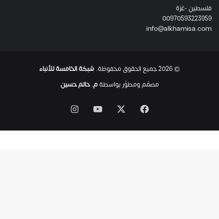
فلسطين -غزة
ل
00970593223959
ت
info@alkhamisa.com
ه
ا
ح
ت
© 2026 جميع الحقوق محفوظة.
شبكة الخامسة للأنباء
ى
ل
مصمّم ومطوَّر بواسطة
م. حاتم حسين
ح
ظ
‫X
فيسبوك
‫YouTube
انستقرام
ة
ا
س
ت
ش
ه
ا
د
ه
ا