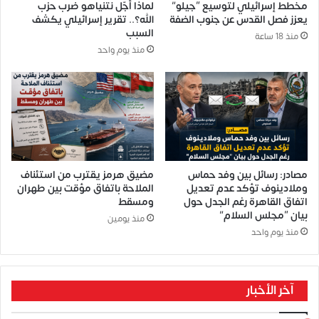
مخطط إسرائيلي لتوسيع “جيلو”
لماذا أجّل نتنياهو ضرب حزب
يعزز فصل القدس عن جنوب الضفة
الله؟.. تقرير إسرائيلي يكشف
السبب
منذ 18 ساعة
منذ يوم واحد
مصادر: رسائل بين وفد حماس
مضيق هرمز يقترب من استئناف
وملادينوف تؤكد عدم تعديل
الملاحة باتفاق مؤقت بين طهران
اتفاق القاهرة رغم الجدل حول
ومسقط
بيان “مجلس السلام”
منذ يومين
منذ يوم واحد
آخر الأخبار