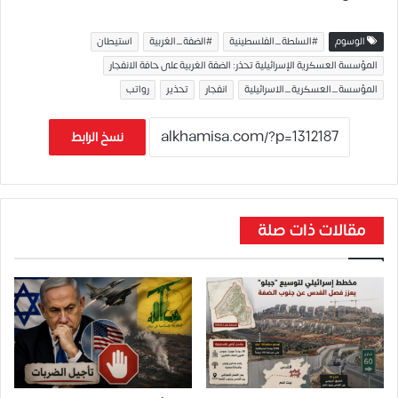
الوسوم
#السلطة_الفلسطينية
#الضفة_الغربية
استيطان
المؤسسة العسكرية الإسرائيلية تحذر: الضفة الغربية على حافة الانفجار
المؤسسة_العسكرية_الاسرائيلية
انفجار
تحذير
رواتب
نسخ الرابط
مقالات ذات صلة