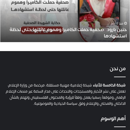
ب
ا
ر
و
منذ 6 أيام
حنين بارود..صحفية حملت الكاميرا وهموم عائلتها حتى لحظة
د
استشهادها
.
.
ص
ح
ف
ي
من نحن
ة
ح
م
شبكة الخامسة للأنباء
شبكة إعلامية مهنية مستقلة، مرخصة من وزارة الإعلام،
ل
تعمل على نشر الأخبار والمستجدات والاحداث على مدار الساعة عبر منصات الإعلام
ت
الرقمي وموقعاً رسميا يعمل وفقاً للرؤية والمحتوى الفلسطيني وتهتم بالشأن
ا
الداخلي والمحلي والإعلام وفق سياسة الحيادية والموضوعية.
ل
ك
أهم الوسوم
ا
م