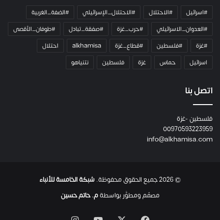
ي
#اسرائيل
#الاحتلال
#الاحتلال_الإسرائيلي
#الضفة_الغربية
ر
ا
#العدوان_الاسرائيلي
#حرب_غزة
#صفقة_تبادل
#طوفان_الأقصى
و
#غزة
#فلسطين
#قطاع_غزة
alkhamisa
احتلال
ه
م
اسرائيل
حماس
غزة
فلسطين
نتنياهو
و
م
ع
اتصل بنا
ا
ئ
فلسطين -غزة
ل
00970593223959
ت
info@alkhamisa.com
ه
ا
ح
ت
© 2026 جميع الحقوق محفوظة.
شبكة الخامسة للأنباء
ى
ل
مصمّم ومطوَّر بواسطة
م. حاتم حسين
ح
ظ
‫X
فيسبوك
‫YouTube
انستقرام