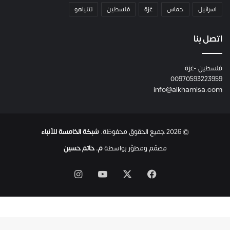
م
اسرائيل
حماس
غزة
فلسطين
نتنياهو
و
م
ع
اتصل بنا
ا
ئ
فلسطين -غزة
ل
00970593223959
ت
info@alkhamisa.com
ه
ا
ح
ت
© 2026 جميع الحقوق محفوظة.
شبكة الخامسة للأنباء
ى
ل
مصمّم ومطوَّر بواسطة
م. حاتم حسين
ح
ظ
‫X
فيسبوك
‫YouTube
انستقرام
ة
ا
س
ت
ش