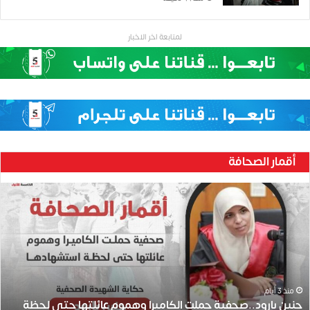
لمتابعة اخر الاخبار
أقمار الصحافة
ح
ن
ي
ن
ب
ا
ر
و
منذ 3 أيام
حنين بارود..صحفية حملت الكاميرا وهموم عائلتها حتى لحظة
د