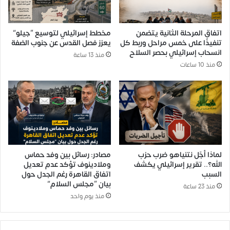
اتفاق المرحلة الثانية يتضمن
مخطط إسرائيلي لتوسيع “جيلو”
تنفيذًا على خمس مراحل وربط كل
يعزز فصل القدس عن جنوب الضفة
انسحاب إسرائيلي بحصر السلاح
منذ 13 ساعة
منذ 10 ساعات
لماذا أجّل نتنياهو ضرب حزب
مصادر: رسائل بين وفد حماس
الله؟.. تقرير إسرائيلي يكشف
وملادينوف تؤكد عدم تعديل
السبب
اتفاق القاهرة رغم الجدل حول
بيان “مجلس السلام”
منذ 23 ساعة
منذ يوم واحد