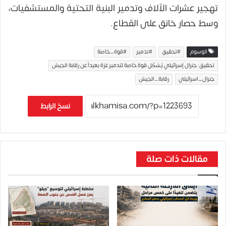
تهجير عشرات الآلاف وتدمير البنية التحتية والمستشفيات،
وسط حصار خانق على القطاع.
الوسوم
#تحقيق
#تدمير
#قوة_خاصة
تحقيق: جنرال إسرائيلي يُشكّل قوة خاصة لتدمير غزة بعيداً عن رقابة الجيش
جنرال_اسرائيلي
رقابة_الجيش
نسخ الرابط
مقالات ذات صلة