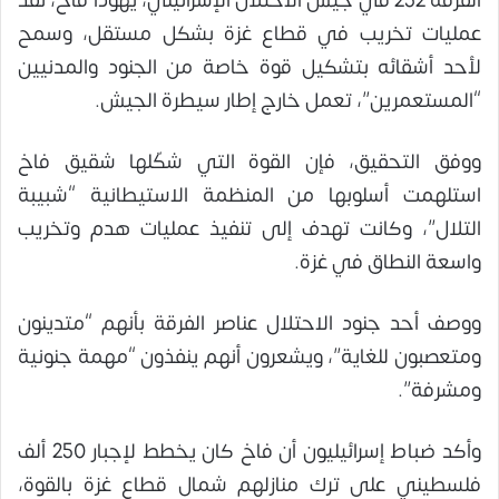
الفرقة 252 في جيش الاحتلال الإسرائيلي، يهودا فاخ، نفذ
عمليات تخريب في قطاع غزة بشكل مستقل، وسمح
لأحد أشقائه بتشكيل قوة خاصة من الجنود والمدنيين
“المستعمرين”، تعمل خارج إطار سيطرة الجيش.
ووفق التحقيق، فإن القوة التي شكّلها شقيق فاخ
استلهمت أسلوبها من المنظمة الاستيطانية “شبيبة
التلال”، وكانت تهدف إلى تنفيذ عمليات هدم وتخريب
واسعة النطاق في غزة.
ووصف أحد جنود الاحتلال عناصر الفرقة بأنهم “متدينون
ومتعصبون للغاية”، ويشعرون أنهم ينفذون “مهمة جنونية
ومشرفة”.
وأكد ضباط إسرائيليون أن فاخ كان يخطط لإجبار 250 ألف
فلسطيني على ترك منازلهم شمال قطاع غزة بالقوة،