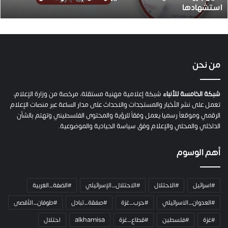
استشهادها
.
.
ص
ح
ف
ي
من نحن
ة
ح
م
شبكة الخامسة للأنباء
شبكة إعلامية مهنية مستقلة، مرخصة من وزارة الإعلام،
ل
تعمل على نشر الأخبار والمستجدات والاحداث على مدار الساعة عبر منصات الإعلام
ت
الرقمي وموقعاً رسميا يعمل وفقاً للرؤية والمحتوى الفلسطيني وتهتم بالشأن
ا
الداخلي والمحلي والإعلام وفق سياسة الحيادية والموضوعية.
ل
ك
أهم الوسوم
ا
م
ي
#اسرائيل
#الاحتلال
#الاحتلال_الإسرائيلي
#الضفة_الغربية
ر
ا
#العدوان_الاسرائيلي
#حرب_غزة
#صفقة_تبادل
#طوفان_الأقصى
و
#غزة
#فلسطين
#قطاع_غزة
alkhamisa
احتلال
ه