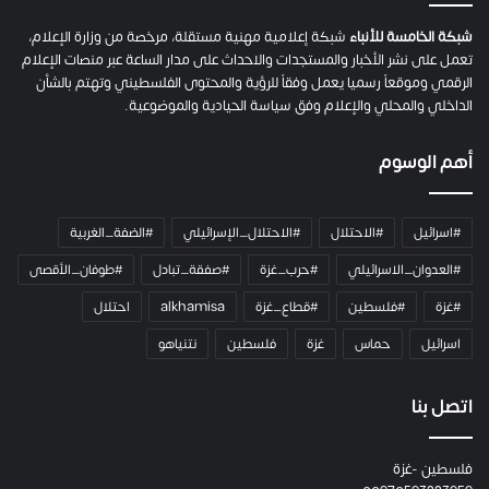
ح
م
شبكة الخامسة للأنباء
شبكة إعلامية مهنية مستقلة، مرخصة من وزارة الإعلام،
ل
تعمل على نشر الأخبار والمستجدات والاحداث على مدار الساعة عبر منصات الإعلام
ت
الرقمي وموقعاً رسميا يعمل وفقاً للرؤية والمحتوى الفلسطيني وتهتم بالشأن
ا
الداخلي والمحلي والإعلام وفق سياسة الحيادية والموضوعية.
ل
ك
أهم الوسوم
ا
م
ي
#اسرائيل
#الاحتلال
#الاحتلال_الإسرائيلي
#الضفة_الغربية
ر
ا
#العدوان_الاسرائيلي
#حرب_غزة
#صفقة_تبادل
#طوفان_الأقصى
و
#غزة
#فلسطين
#قطاع_غزة
alkhamisa
احتلال
ه
م
اسرائيل
حماس
غزة
فلسطين
نتنياهو
و
م
ع
اتصل بنا
ا
ئ
فلسطين -غزة
ل