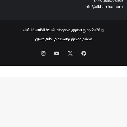
00970593223959
ت
info@alkhamisa.com
ه
ا
ح
ت
© 2026 جميع الحقوق محفوظة.
شبكة الخامسة للأنباء
ى
ل
مصمّم ومطوَّر بواسطة
م. حاتم حسين
ح
ظ
‫X
فيسبوك
‫YouTube
انستقرام
ة
ا
س
ت
ش
ه
ا
د
ه
ا