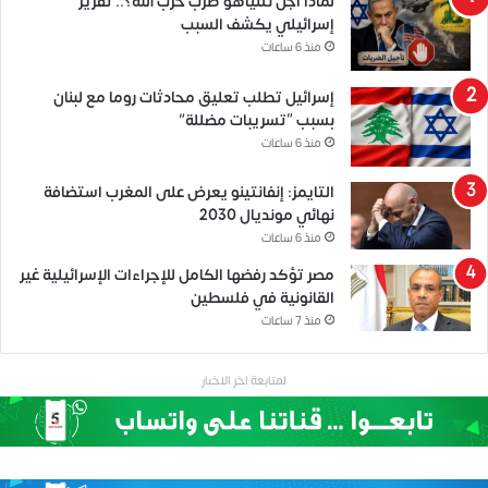
لماذا أجّل نتنياهو ضرب حزب الله؟.. تقرير
إسرائيلي يكشف السبب
منذ 6 ساعات
إسرائيل تطلب تعليق محادثات روما مع لبنان
بسبب “تسريبات مضللة”
منذ 6 ساعات
التايمز: إنفانتينو يعرض على المغرب استضافة
نهائي مونديال 2030
منذ 6 ساعات
مصر تؤكد رفضها الكامل للإجراءات الإسرائيلية غير
القانونية في فلسطين
منذ 7 ساعات
لمتابعة اخر الاخبار