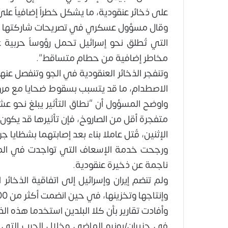
على ذخائر عنقودية، ما يشكل خطراً إضافياً عل
التي تُطلق نحو إسرائيل تحمل رؤوساً حربية
مخاطر إضافية من حطام متساقط”.
وتنفجر الذخائر العنقودية في الجو وتنفصل عنها
الاصطدام، ما قد يتسبب بسقوط ضحايا مع مرور 
واوضح المسؤول أن “نطاق التأثير يبلغ نحو عش
متفجرة أقل من الصاروخ، فإن تأثيرها قد يكون م
الإثنين، قُتل عاملا بناء بعد إصابتهما بشظايا 
ورجحت خدمة الإسعاف التي تواجدت في الموق
ناجمة عن ذخيرة عنقودية.
وإنتاجها وتخزينها، في حين انضمت أكثر من 100 دولة إلى الاتفاقية.
وأفادت تقارير بأن كلا البلدين استخدما هذه ا