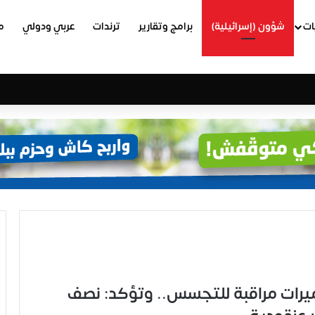
ات
شؤون (إسرائيلية)
برامج وتقارير
ترندات
عربي ودولي
م
ميرات مراقبة للتجسس.. وتؤكد: نصف