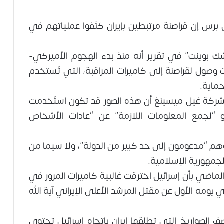
 برس إن قراصنة مرتبطين بإيران كثفوا عملياتهم في
شك بوينت” في تقرير أنه منذ بدء الهجوم الأميركي-
 وصول لقراصنة إلى كاميرات المراقبة، التي تُستخدم
حماية.
الشركة غيل ميسينغ أن هذه الصور قد تكون استُخدمت
و “لجمع المعلومات اللازمة” عن “عادات الأشخاص
وهم “مدعومون إلى حد كبير من الدولة”، ولا سيما من
لجمهورية الإسلامية.
لماضي بأن إسرائيل اخترقت غالبية كاميرات المرور في
يومه الأول عن مقتل المرشد الأعلى الإيراني آية الله
ف الصواريخ التي تطلقها إيران باتجاه إسرائيل تحتوي