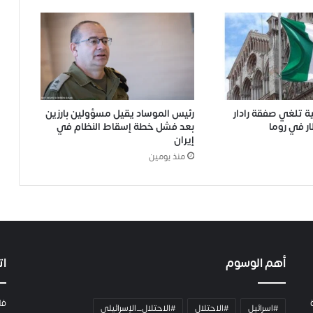
ة تلغي صفقة رادار
رئيس الموساد يقيل مسؤولين بارزين
ر في روما
بعد فشل خطة إسقاط النظام في
إيران
منذ يومين
أهم الوسوم
ات
فل
#اسرائيل
#الاحتلال
#الاحتلال_الإسرائيلي