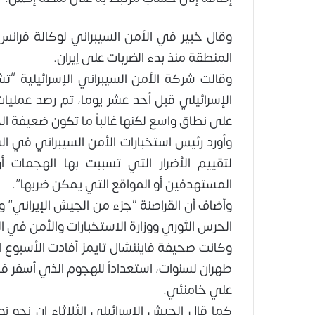
وقال خبير في الأمن السيبراني لوكالة فرانس
المنطقة منذ بدء الضربات على إيران.
وقالت شركة الأمن السيبراني الإسرائيلية “ت
الإسرائيلي قبل أحد عشر يوما، تم رصد عمليات
على نطاق واسع لكنها غالباً ما تكون ضعيفة ال
وأورد رئيس استخبارات الأمن السيبراني في 
لتقييم الأضرار التي تسببت بها الهجمات أ
المستهدفين أو المواقع التي يمكن ضربها”.
وأضاف أن القراصنة “جزء من الجيش الإيراني” 
الحرس الثوري ووزارة الاستخبارات والأمن في ا
وكانت صحيفة فايننشال تايمز أفادت الأسبوع ا
طهران لسنوات، استعداداً للهجوم الذي أسفر في 
علي خامنئي.
كما قال الجيش الإسرائيلي الثلاثاء إن نحو نص