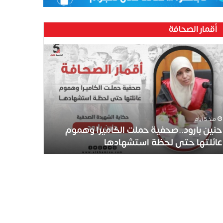
أقمار الصحافة
ين
رود..صحفية
لت
كاميرا
موم
ئلتها
ى
منذ 5 أيام
ظة
حنين بارود..صحفية حملت الكاميرا وهموم
تشهادها
عائلتها حتى لحظة استشهادها