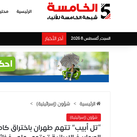
الرئيسية
محلي
آخر الأخبار
السبت, أغسطس 8 2026
الرئيسية
>
شؤون (إسرائيلية)
>
شؤون (إسرائيلية)
“تل أبيب” تتهم طهران باختراق كا