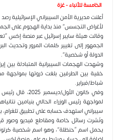
الخامسة للأنباء - غزة
أعلنت مديرية الأمن السيبراني الإسرائيلية رصد 
لأغراض التجسس” منذ بداية الهجوم على الجمهو
وقالت هيئة سايبر إسرائيل عبر منصة إكس “تعم
الجمهور إلى تغيير كلمات المرور وتحديث ال
الدولة أو شخصية”.
وشهدت الهجمات السيبرانية المتبادلة بين إيرا
شباط/فبراير.
وفي كانون الأول/د
لمواجهة رئيس الوزراء الحالي بنيامين نتانيا
سيبراني استهدف حسابه على تطبيق تلغرام، بعد
ونُشرت رسائل خاصة ومقاطع فيديو وصور قيل
يحمل اسم “حنظلة”، وهو اسم شخصية كرتونية 
إضافة إلى حساب مرتبط به على منصة إكس.