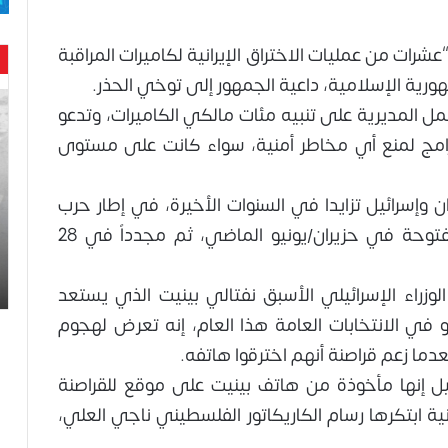
“عشرات من عمليات الاختراق الإيرانية لكاميرات المراقبة
رية الإسلامية، داعية الجمهور إلى توخي الحذر.
حن
ل المديرية على تنبيه مئات مالكي الكاميرات، وتدعو
با
حم
برامج لمنع أي مخاطر أمنية، سواء كانت على مستوى
ال
وه
ن وإسرائيل تزايدا في السنوات الأخيرة، في إطار حرب
عا
حت
خفية بين الطرفين بلغت ذروتها بمواجهة مفتوحة في حزيران/يونيو الماضي، ثم مجدداً في 28
لح
اس
يسمبر 2025، قال رئيس الوزراء الإسرائيلي الأسبق نفتالي بينيت الذي يستعد
هو في الانتخابات العامة هذا العام، إنه تعرض لهجوم
ما زعم قراصنة أنهم اخترقوا هاتفه.
 إنها مأخوذة من هاتف بينيت على موقع للقراصنة
ابتكرها رسام الكاريكاتور الفلسطيني ناجي العلي،