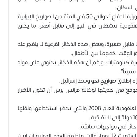
ى السكان.
وقال مسؤول عسكري في تصريحات شاركتها وزارة الدفاع “حوالى 50 في المئة من الصواريخ الإيرانية
 عنقودية تتشظى في الجو إلى قنابل أصغر، ما يخلق
 قنابل صغيرة، وبعض هذه الذخائر الفرعية لا ينفجر عند
الوقت، خصوصاً بين الأطفال.
رة كيلومترات. ورغم أن هذه الذخائر تحتوي على مواد
ميتاً”.
جراء إطلاق صواريخ نحو وسط إسرائيل.
ع في حديثها لوكالة فرانس برس أن تكون الأضرار
ولم تنضم إيران وإسرائيل إلى اتفاقية الذخائر العنقودية للعام 2008 والتي تحظر استخدامها ونقلها
لذخائر في مواجهات سابقة.
في حزيران/يونيو الماضي وخلال الحرب التي استمرت 12 يوما، قالت منظمة العفو الدولية إن إيران