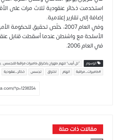
استخدمت ذخائر عنقودية ثلاث مرات على الأ
إضافة إلى تقارير إعلامية.
وفي العام 2007، خلُص تحقيق للحك
الأسلحة مع واشنطن عندما أسقطت قنابل عنقودي
في العام 2006.
الوسوم
“تل أبيب” تتهم طهران باختراق كاميرات مراقبة للتجسس.. وت
#كاميرات_مراقبة
اتهام
اختراق
تجسس
ذخائر_عنقودية
مقالات ذات صلة