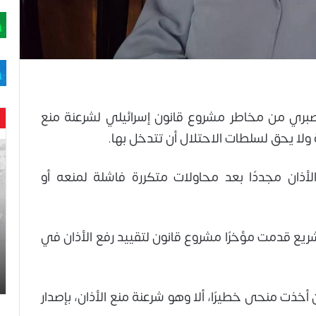
ري من مخاطر مشروع قانون إسرائيلي لشرعنة منع
ة ولا يحق لسلطات الاحتلال أن تتدخل بها.
حن
با
لأذان مجددًا بعد محاولات متكررة فاشلة لمنعه أو
حم
ال
وه
عا
حت
شريع قدمت مؤخرًا مشروع قانون لتقييد رفع الأذان في
لح
اس
 أخذت منحى خطيرًا، ألا وهو شرعنة منع الأذان، بإصدار