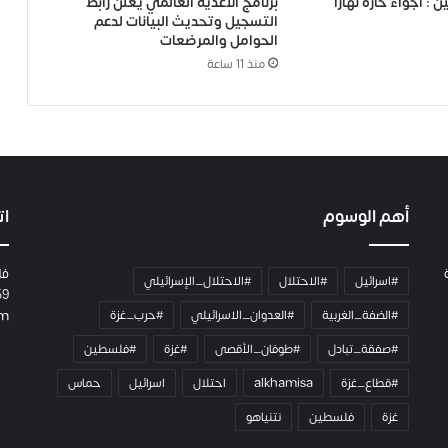
أجواء حارة نهارًا
برنامج الأغذية العالمي يعلن رابط
التسجيل وتحديث البيانات لدعم
الحوامل والمرضعات
منذ 11 ساعة
أهم الوسوم
ات
فل
#اسرائيل
#الاحتلال
#الاحتلال_الإسرائيلي
59
#الضفة_الغربية
#العدوان_الاسرائيلي
#حرب_غزة
om
#صفقة_تبادل
#طوفان_الأقصى
#غزة
#فلسطين
#قطاع_غزة
alkhamisa
احتلال
اسرائيل
حماس
غزة
فلسطين
نتنياهو