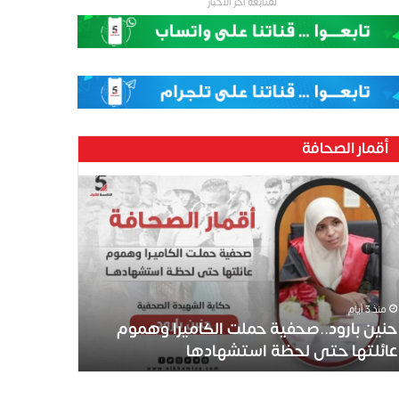
لمتابعة اخر الاخبار
أقمار الصحافة
ين
رود..صحفية
لت
كاميرا
موم
ئلتها
ى
منذ 3 أيام
ظة
حنين بارود..صحفية حملت الكاميرا وهموم
تشهادها
عائلتها حتى لحظة استشهادها