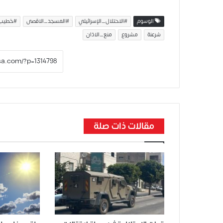
الوسوم
#الاحتلال_الإسرائيلي
#المسجد_الاقصى
#خطيب
شرعنة
مشروع
منع_الاذان
مقالات ذات صلة