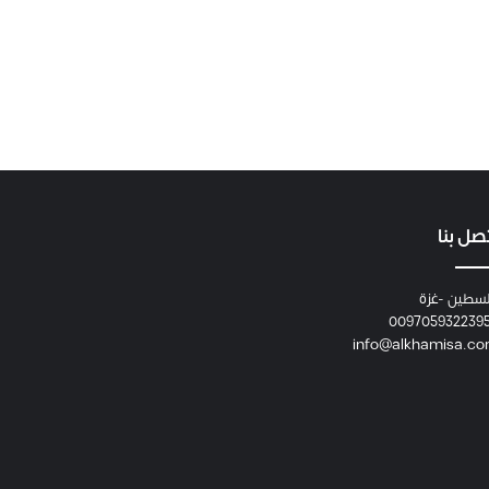
صل بنا
سطين -غزة
009705932239
info@alkhamisa.c