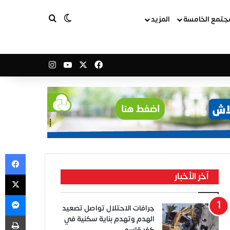
بحث عن
الوضع المظلم
جتمع الخامسة
المزيد
‫X
فيسبوك
‫YouTube
انستقرام
في
‫X
آخر الأخبار
ما
جرافات الاحتلال تواصل تصعيد
طب
الهدم وتهدم بناية سكنية في
كفر قاسم