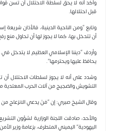
وأكد أنه لا يحق لسلطة الاحتلال أن تسن قوا
قبل احتلالها.
وتابع “ومن الناحية الدينية، فالأذان شريعة إ
أن تتدخل بها، كما لا يجوز لها أن تحاول منع رف
وأردف “ديننا الإسلامي العظيم لا يتدخل في 
يحافظ عليها ويحترمها”.
وشدد على أنه لا يجوز لسلطات الاحتلال أن تع
التشويش والضجيج من آلات الحرب المعتدية من ال
وقال الشيخ صبري: إن “مَنْ يدعي الانزعاج من ا
والأحد، صادقت اللجنة الوزارية لشؤون التشري
اليهودية” اليميني المتطرف، بزعامة وزير الأمن 