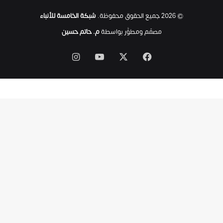
ت
© 2026 جميع الحقوق محفوظة.
شبكة الخامسة للأنباء
ى
ل
مصمّم ومطوَّر بواسطة
م. حاتم حسين
ح
ظ
‫X
فيسبوك
‫YouTube
انستقرام
ة
ا
س
ت
ش
ه
ا
د
ه
ا