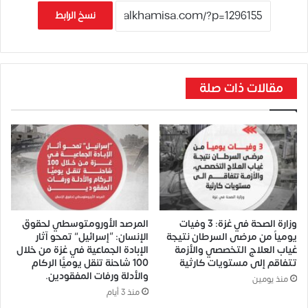
نسخ الرابط
مقالات ذات صلة
وزارة الصحة في غزة: 3 وفيات
المرصد الأورومتوسطي لحقوق
يومياً من مرضى السرطان نتيجة
الإنسان: “إسرائيل” تمحو آثار
غياب العلاج التخصصي والأزمة
الإبادة الجماعية في غزة من خلال
تتفاقم إلى مستويات كارثية
100 شاحنة تنقل يوميًّا الركام
والأدلة ورفات المفقودين.
منذ يومين
منذ 3 أيام