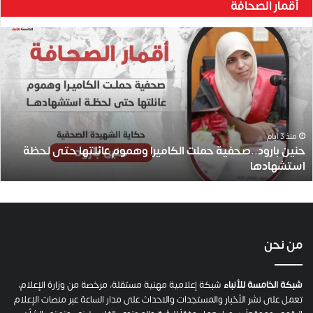
أقمار الصحافة
ح
ن
ي
ن
ب
ا
ر
و
منذ 3 أيام
حنين بارود..صحفية حملت الكاميرا وهموم عائلتها حتى لحظة
د
استشهادها
.
.
ص
ح
ف
ي
من نحن
ة
ح
م
شبكة الخامسة للأنباء
شبكة إعلامية مهنية مستقلة، مرخصة من وزارة الإعلام،
ل
تعمل على نشر الأخبار والمستجدات والاحداث على مدار الساعة عبر منصات الإعلام