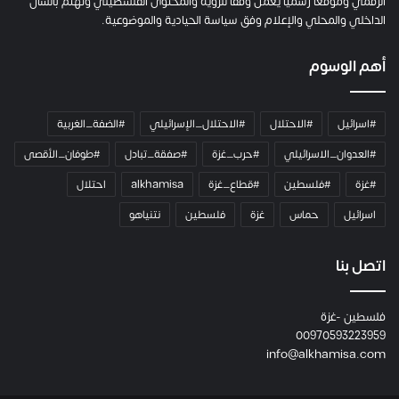
ت
الرقمي وموقعاً رسميا يعمل وفقاً للرؤية والمحتوى الفلسطيني وتهتم بالشأن
ا
الداخلي والمحلي والإعلام وفق سياسة الحيادية والموضوعية.
ل
ك
أهم الوسوم
ا
م
ي
#اسرائيل
#الاحتلال
#الاحتلال_الإسرائيلي
#الضفة_الغربية
ر
ا
#العدوان_الاسرائيلي
#حرب_غزة
#صفقة_تبادل
#طوفان_الأقصى
و
#غزة
#فلسطين
#قطاع_غزة
alkhamisa
احتلال
ه
م
اسرائيل
حماس
غزة
فلسطين
نتنياهو
و
م
ع
اتصل بنا
ا
ئ
فلسطين -غزة
ل
00970593223959
ت
info@alkhamisa.com
ه
ا
ح