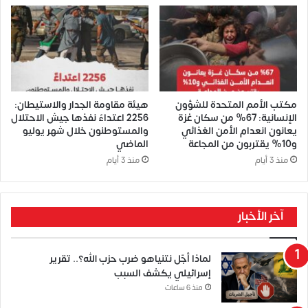
مكتب الأمم المتحدة للشؤون
هيئة مقاومة الجدار والاستيطان:
الإنسانية: 67% من سكان غزة
2256 اعتداءً نفذها جيش الاحتلال
يعانون انعدام الأمن الغذائي
والمستوطنون خلال شهر يوليو
و10% يقتربون من المجاعة
الماضي
منذ 3 أيام
منذ 3 أيام
آخر الأخبار
لماذا أجّل نتنياهو ضرب حزب الله؟.. تقرير
إسرائيلي يكشف السبب
منذ 6 ساعات