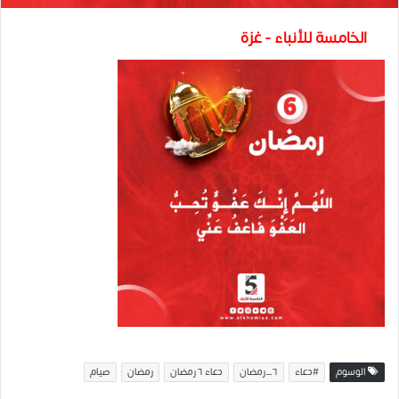
الخامسة للأنباء - غزة
الوسوم
#دعاء
٦_رمضان
دعاء ٦ رمضان
رمضان
صيام