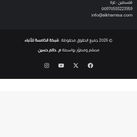
فلسطين -غزة
00970593223959
info@alkhamisa.com
© 2026 جميع الحقوق محفوظة.
شبكة الخامسة للأنباء
مصمّم ومطوَّر بواسطة
م. حاتم حسين
‫X
فيسبوك
‫YouTube
انستقرام