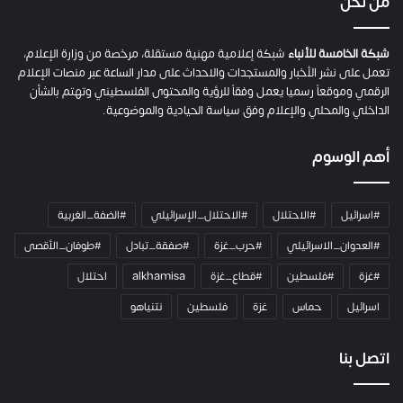
من نحن
شبكة الخامسة للأنباء
شبكة إعلامية مهنية مستقلة، مرخصة من وزارة الإعلام،
تعمل على نشر الأخبار والمستجدات والاحداث على مدار الساعة عبر منصات الإعلام
الرقمي وموقعاً رسميا يعمل وفقاً للرؤية والمحتوى الفلسطيني وتهتم بالشأن
الداخلي والمحلي والإعلام وفق سياسة الحيادية والموضوعية.
أهم الوسوم
#اسرائيل
#الاحتلال
#الاحتلال_الإسرائيلي
#الضفة_الغربية
#العدوان_الاسرائيلي
#حرب_غزة
#صفقة_تبادل
#طوفان_الأقصى
#غزة
#فلسطين
#قطاع_غزة
alkhamisa
احتلال
اسرائيل
حماس
غزة
فلسطين
نتنياهو
اتصل بنا