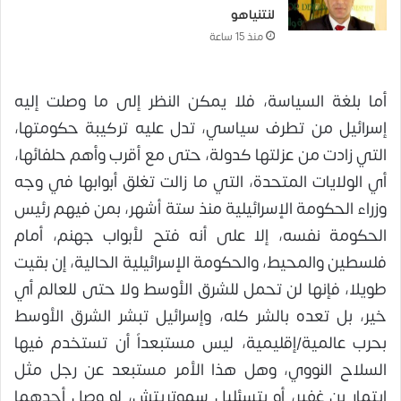
لنتنياهو
منذ 15 ساعة
أما بلغة السياسة، فلا يمكن النظر إلى ما وصلت إليه
إسرائيل من تطرف سياسي، تدل عليه تركيبة حكومتها،
التي زادت من عزلتها كدولة، حتى مع أقرب وأهم حلفائها،
أي الولايات المتحدة، التي ما زالت تغلق أبوابها في وجه
وزراء الحكومة الإسرائيلية منذ ستة أشهر، بمن فيهم رئيس
الحكومة نفسه، إلا على أنه فتح لأبواب جهنم، أمام
فلسطين والمحيط، والحكومة الإسرائيلية الحالية، إن بقيت
طويلا، فإنها لن تحمل للشرق الأوسط ولا حتى للعالم أي
خير، بل تعده بالشر كله، وإسرائيل تبشر الشرق الأوسط
بحرب عالمية/إقليمية، ليس مستبعداً أن تستخدم فيها
السلاح النووي، وهل هذا الأمر مستبعد عن رجل مثل
ايتمار بن غفير، أو بتسئليل سموتريتش، لو وصل أحدهما