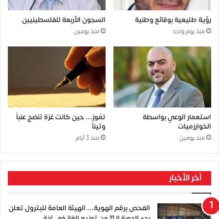
رؤية طليعية بوقائع وطنية
السجون الأربعة للفلسطينيين
منذ يوم واحد
منذ يومين
استعمار الوعي بواسطة
تمّوز… حين كانت غزة تنضج عنباً
الخوارزميات
وتيناً
منذ يومين
منذ 3 أيام
آخر الأخبار
الفحص برقم الهوية… الهيئة العامة للبترول تعلن
بدء الدورة الـ11 من توزيع الغاز في غزة