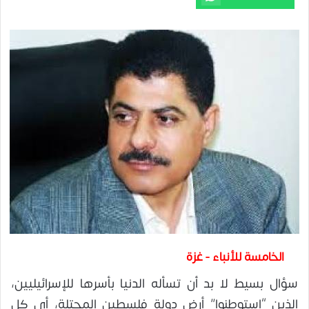
الخامسة للأنباء - غزة
سؤال بسيط لا بد أن تسأله الدنيا بأسرها للإسرائيليين،
الذين “استوطنوا” أرض دولة فلسطين المحتلة، أي كل