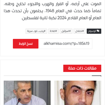
الموت على أرضه، أو الفرار والهرب واللجوء لخارج وطنه،
تماماً كما حدث في العام 1948، يحلمون بأن تحدث هذا
العام أو العام القادم 2024 نكبة ثانية لفلسطين.
الوسوم
#احتلال
#اسرائيل
#اعادة
#رجب_ابو_سرية
نسخ الرابط
مقالات ذات صلة