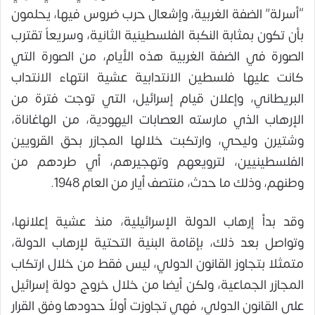
“أسرلة” الضفة الغربية، وإشعال حرب ضروس فيها، يحلمون
بأن تكون بمثابة النكبة الفلسطينية الثانية، وسريعاً تقترب
الصورة في الضفة الغربية هذه الأيام، من الصورة التي
كانت عليها فلسطين الانتدابية عشية انتهاء الانتداب
البريطاني، وإعلان قيام إسرائيل، التي توجت فترة من
الإرهاب الذي مارسته العصابات اليهودية، من الهاغاناة،
وشتيرن وليحي، وارتكبت خلالها المجازر بحق القرويين
الفلسطينيين، لترويعهم وتهجيرهم، أي طردهم من
وطنهم، وذلك ما حدث، منتصف أيار من العام 1948.
وقد بدأ إرهاب الدولة الإسرائيلية، منذ عشية إعلانها،
وتواصل بعد ذلك، بإقامة البنية التحتية لإرهاب الدولة،
متمثلا بتجاوز القانون الدولي، ليس فقط من خلال ارتكاب
المجازر الجماعية، ولكن أيضا من خلال خروج دولة إسرائيل
على القانون الدولي، فهي تجاوزت أولاً حدودها وفق القرار