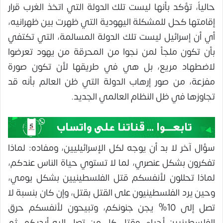
حالياً، تؤكد بأنها ليست تلك الدولة التي اتخذ الغرب قرار
إقامتها كحل للمشكلة اليهودية التي ظهرت بين ظهرانيه،
أي أن إسرائيل ليست تلك الدولة المسالمة، التي تكتفي
بأن تكون ملجأ لمن نجوا من المحرقة من يهود تعرضوا
لاضطهاد مريع، بل هي في طريقها لأن تكون صورة
مفزعة، من صور إرهاب الدولة التي ظن العالم بأنه قد
تجاوزها في ظل النظام العالمي الجديد.
سؤال آخر لا بد أن يوجه لكل الإسرائيليين، ومفاده: لماذا
تفكرون بشكل عنصري، لما لا تستوي حياة الناس عندكم،
لماذا تحللون لأنفسكم قتل الفلسطينيين بشكل يومي،
وحين يرد الفلسطينيون على القتل بقتل، وإن كان بنسبة لا
تصل إلى 10% يجن جنونكم، وتبيحون لأنفسكم حرق
الفلسطينيين أحياء، وقتل كل من تصل إليه أيديكم، ثم