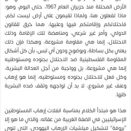
الأرض المحتلة منذ حزيران العام 1967، حتى اليوم، وهو:
ماذا تفعلون هنا، ولماذا تقيمون على أرض ليست لكم،
فاحتلالكم وإقامتكم فيها وعليها، هما خرق للقانون
الدولي، وأمر غير شرعي، ومناهضة تلك الإقامة وذلك
الاحتلال، إنما هي مقاومة مشروعة، وهكذا فإن ذلك
يعني بكل بساطة، وبوضوح ودون أي لبس، بأن كل أشكال
المقاومة الفلسطينية ضد الاحتلال بجنوده ومستوطنيه
إنما هي مشروعة، بل وواجبة من أجل العدالة البشرية،
وكل فعل للاحتلال بجنوده ومستوطنيه، إنما هو إرهاب
وعنف غير مشروع، لا بد أن تواجهه وتقف ضده البشرية
كلها.
هذا هو مبتدأ الكلام بمناسبة انفلات إرهاب المستوطنين
الإسرائيليين في الضفة الغربية من عقاله، والذي ما هو إلا
“بروفة” لتشكيل ميلشيات الإرهاب اليهودي، التي تنوي