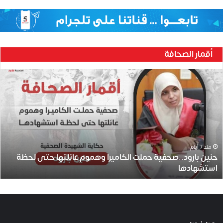
أقمار الصحافة
حنين
بارود..صحفية
حملت
الكاميرا
وهموم
عائلتها
حتى
لحظة
منذ 7 أيام
حنين بارود..صحفية حملت الكاميرا وهموم عائلتها حتى لحظة
استشهادها
استشهادها