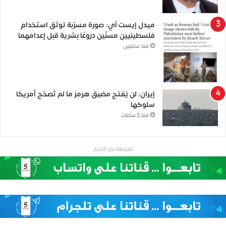
ميدل إيست آي: صورة مسرّبة توثق استخدام
فلسطينيين مسنّين دروعًا بشرية قبل إعدامهما
منذ ساعتين
إيران: لن يُفتح مضيق هرمز ما لم تُصحّح أمريكا
سلوكها
منذ 3 ساعات
لمتابعة اخر الاخبار