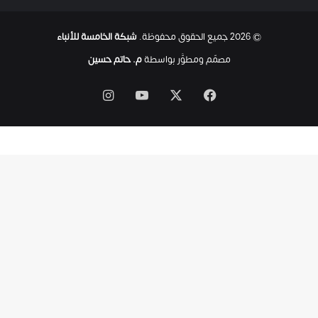
ح
ت
© 2026 جميع الحقوق محفوظة.
شبكة الخامسة للأنباء
ى
ل
مصمّم ومطوَّر بواسطة
م. حاتم حسين
ح
ظ
‫X
فيسبوك
‫YouTube
انستقرام
ة
ا
س
ت
ش
ه
ا
د
ه
ا