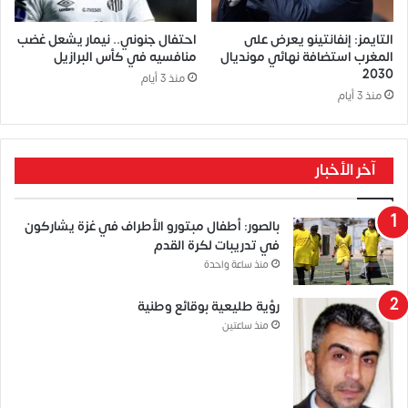
التايمز: إنفانتينو يعرض على
احتفال جنوني.. نيمار يشعل غضب
المغرب استضافة نهائي مونديال
منافسيه في كأس البرازيل
2030
منذ 3 أيام
منذ 3 أيام
آخر الأخبار
بالصور: أطفال مبتورو الأطراف في غزة يشاركون
في تدريبات لكرة القدم
منذ ساعة واحدة
رؤية طليعية بوقائع وطنية
منذ ساعتين