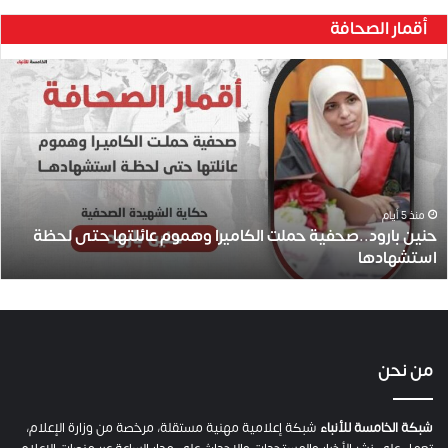
أقمار الصحافة
ح
ن
ي
ن
ب
ا
ر
و
منذ 5 أيام
حنين بارود..صحفية حملت الكاميرا وهموم عائلتها حتى لحظة
د
استشهادها
.
.
ص
ح
ف
ي
من نحن
ة
ح
م
شبكة الخامسة للأنباء
شبكة إعلامية مهنية مستقلة، مرخصة من وزارة الإعلام،
ل