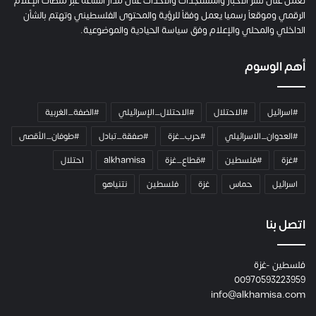
تعمل على نشر الأخبار والمستجدات والاحداث على مدار الساعة عبر منصات الإعلام
ت
الرقمي وموقعاً رسميا يعمل وفقاً للرؤية والمحتوى الفلسطيني وتهتم بالشأن
ا
الداخلي والمحلي والإعلام وفق سياسة الحيادية والموضوعية.
ل
ك
أهم الوسوم
ا
م
ي
#اسرائيل
#الاحتلال
#الاحتلال_الإسرائيلي
#الضفة_الغربية
ر
ا
#العدوان_الاسرائيلي
#حرب_غزة
#صفقة_تبادل
#طوفان_الأقصى
و
#غزة
#فلسطين
#قطاع_غزة
alkhamisa
احتلال
ه
م
اسرائيل
حماس
غزة
فلسطين
نتنياهو
و
م
ع
اتصل بنا
ا
ئ
فلسطين -غزة
ل
00970593223959
ت
info@alkhamisa.com
ه
ا