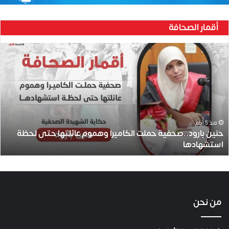
أقمار الصحافة
ح
ن
ي
ن
ب
ا
ر
و
منذ 5 أيام
حنين بارود..صحفية حملت الكاميرا وهموم عائلتها حتى لحظة
د
استشهادها
.
.
ص
ح
ف
ي
من نحن
ة
ح