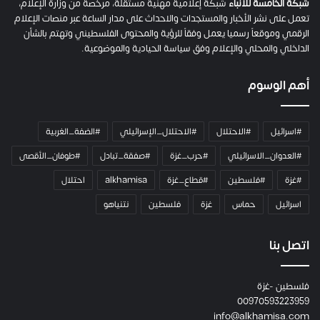
م
شبكة الخامسة للأنباء
شبكة إعلامية مهنية مستقلة، مرخصة من وزارة الإعلام،
ل
تعمل على نشر الأخبار والمستجدات والاحداث على مدار الساعة عبر منصات الإعلام
ت
الرقمي وموقعاً رسميا يعمل وفقاً للرؤية والمحتوى الفلسطيني وتهتم بالشأن
ا
الداخلي والمحلي والإعلام وفق سياسة الحيادية والموضوعية.
ل
ك
أهم الوسوم
ا
م
ي
#اسرائيل
#الاحتلال
#الاحتلال_الإسرائيلي
#الضفة_الغربية
ر
ا
#العدوان_الاسرائيلي
#حرب_غزة
#صفقة_تبادل
#طوفان_الأقصى
و
#غزة
#فلسطين
#قطاع_غزة
alkhamisa
احتلال
ه
م
اسرائيل
حماس
غزة
فلسطين
نتنياهو
و
م
ع
اتصل بنا
ا
ئ
فلسطين -غزة
ل
00970593223959
ت
info@alkhamisa.com
ه