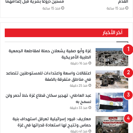
القدم
مسنّين دروعًا بشرية قبل إعدامهما
منذ 15 ساعة
منذ 15 ساعة
آخر الأخبار
غزة وأبو صفية يشعلان حملة لمقاطعة الجمعية
الطبية الأمريكية
منذ 16 دقيقة
اعتقالات واسعة واعتداءات للمستوطنين تتصاعد
في مناطق متفرقة بالضفة
منذ 25 دقيقة
عبد العاطي: تهجير سكان قطاع غزة خط أحمر ولن
نسمح به
منذ 33 دقيقة
معاريف: قيود إسرائيلية تعرقل استهداف بنية
حماس وتتيح لها استعادة قدراتها في غزة
منذ 41 دقيقة