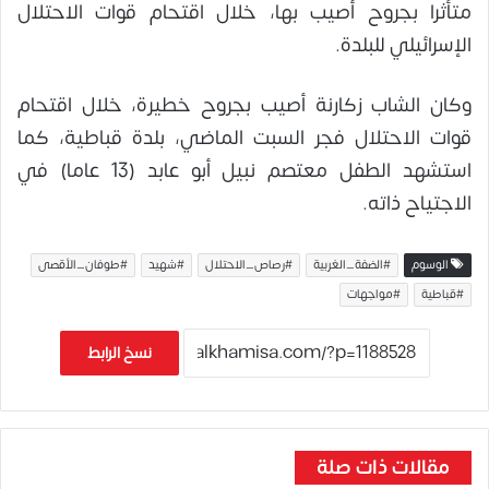
متأثرا بجروح أصيب بها، خلال اقتحام قوات الاحتلال
الإسرائيلي للبلدة.
وكان الشاب زكارنة أصيب بجروح خطيرة، خلال اقتحام
قوات الاحتلال فجر السبت الماضي، بلدة قباطية، كما
استشهد الطفل معتصم نبيل أبو عابد (13 عاما) في
الاجتياح ذاته.
الوسوم
#الضفة_الغربية
#رصاص_الاحتلال
#شهيد
#طوفان_الأقصى
#قباطية
#مواجهات
نسخ الرابط
مقالات ذات صلة