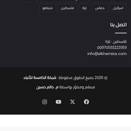
م
اسرائيل
حماس
غزة
فلسطين
نتنياهو
و
م
ع
اتصل بنا
ا
ئ
فلسطين -غزة
ل
00970593223959
ت
info@alkhamisa.com
ه
ا
ح
ت
© 2026 جميع الحقوق محفوظة.
شبكة الخامسة للأنباء
ى
ل
مصمّم ومطوَّر بواسطة
م. حاتم حسين
ح
ظ
‫X
فيسبوك
‫YouTube
انستقرام
ة
ا
س
ت
ش