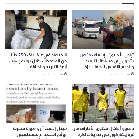
“باص الأحلام”.. إسعاف متضرر
الاقتصاد في غزة: تلف 250 طنًا
يتحول إلى مساحة للترفيه
من المجمدات خلال يونيو بسبب
والدعم النفسي لأطفال غزة
أزمة التبريد والطاقة
منذ 13 ساعة
منذ 13 ساعة
بالصور: أطفال مبتورو الأطراف في
ميدل إيست آي: صورة مسرّبة
غزة يشاركون في تدريبات لكرة
توثق استخدام فلسطينيين