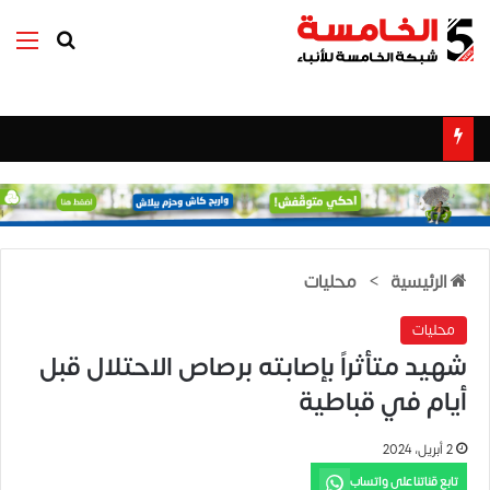
بحث عن
الق
الرئيسية
>
محليات
محليات
شهيد متأثراً بإصابته برصاص الاحتلال قبل
أيام في قباطية
2 أبريل، 2024
تابع قناتنا على واتساب