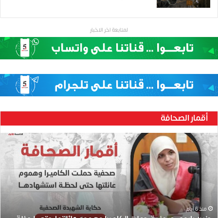
لمتابعة اخر الاخبار
أقمار الصحافة
ح
ن
ي
ن
ب
ا
ر
و
منذ 6 أيام