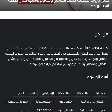
حنين بارود..صحفية حملت الكاميرا وهموم عائلتها حتى لحظة
د
استشهادها
.
.
ص
ح
ف
ي
من نحن
ة
ح
م
شبكة الخامسة للأنباء
شبكة إعلامية مهنية مستقلة، مرخصة من وزارة الإعلام،
ل
تعمل على نشر الأخبار والمستجدات والاحداث على مدار الساعة عبر منصات الإعلام
ت
الرقمي وموقعاً رسميا يعمل وفقاً للرؤية والمحتوى الفلسطيني وتهتم بالشأن
ا
الداخلي والمحلي والإعلام وفق سياسة الحيادية والموضوعية.
ل
ك
أهم الوسوم
ا
م
ي
#اسرائيل
#الاحتلال
#الاحتلال_الإسرائيلي
#الضفة_الغربية
ر
ا
#العدوان_الاسرائيلي
#حرب_غزة
#صفقة_تبادل
#طوفان_الأقصى
و
#غزة
#فلسطين
#قطاع_غزة
alkhamisa
احتلال
ه