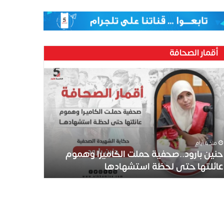
أقمار الصحافة
ين
رود..صحفية
لت
كاميرا
موم
ئلتها
ى
منذ 4 أيام
ظة
حنين بارود..صحفية حملت الكاميرا وهموم
تشهادها
عائلتها حتى لحظة استشهادها