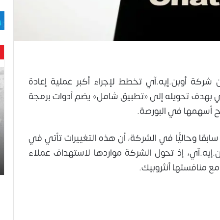
حن
ن شركة أوبن.إيه.آي تخطط لإجراء أكبر عملية إعادة
با
حم
بهدف تحويله إلى «تطبيق شامل» يضم أدوات برمجة
ال
رح أسهمها في البورصة.
وه
عا
حت
، الذي نُقل عن أكثر من 12 موظفا سابقا وحاليًّا في الشركة، أن هذه التغييرات تأتي في
لح
ن.إيه.آي، إذ تحول الشركة مواردها لاستهداف عملاء
اس
ع منافستها أنثروبيك.