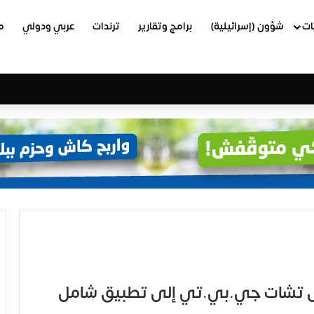
ات
شؤون (إسرائيلية)
برامج وتقارير
ترندات
عربي ودولي
م
ل تشات جي.بي.تي إلى تطبيق شامل