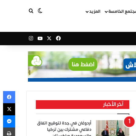
بحث عن
الوضع المظلم
جتمع الخامسة
المزيد
‫X
فيسبوك
‫YouTube
انستقرام
في
‫X
آخر الأخبار
ما
أردوغان في جدة لتوقيع اتفاق
طب
دفاعي مشترك بين تركيا
والسعودية وباكستان