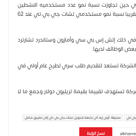
، في حين تجاوزت نسبة نمو عدد مستخدميه النشطين
شهريا على أساس سنوي البالغة 640 بالمئة تقريبا نسبة نمو مستخدمي تشات جي.بي.تي عند 62
ا في ذلك إتش.إس.بي.سي وأمازون وستاندرد تشارترد
عض الوظائف لديها.
أن الشركة تستعد لتقديم طلب سري لطرح عام أولي في
شركة تستهدف تقييما بقيمة تريليون دولار وجمع ما لا
بي تي
صحيفة: أوبن إيه.آي تخطط لتحويل تشات جي.بي.تي إلى تطبيق شامل
نسخ الرابط