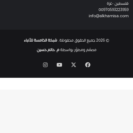
فلسطين -غزة
ل
00970593223959
ت
info@alkhamisa.com
ه
ا
ح
ت
© 2026 جميع الحقوق محفوظة.
شبكة الخامسة للأنباء
ى
ل
مصمّم ومطوَّر بواسطة
م. حاتم حسين
ح
ظ
‫X
فيسبوك
‫YouTube
انستقرام
ة
ا
س
ت
ش
ه
ا
د
ه
ا