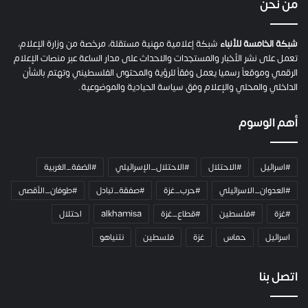
من نحن
ة
ح
م
شبكة الخامسة للأنباء
شبكة إعلامية مهنية مستقلة، مرخصة من وزارة الإعلام،
ل
تعمل على نشر الأخبار والمستجدات والاحداث على مدار الساعة عبر منصات الإعلام
ت
الرقمي وموقعاً رسميا يعمل وفقاً للرؤية والمحتوى الفلسطيني وتهتم بالشأن
ا
الداخلي والمحلي والإعلام وفق سياسة الحيادية والموضوعية.
ل
ك
أهم الوسوم
ا
م
ي
#اسرائيل
#الاحتلال
#الاحتلال_الإسرائيلي
#الضفة_الغربية
ر
ا
#العدوان_الاسرائيلي
#حرب_غزة
#صفقة_تبادل
#طوفان_الأقصى
و
#غزة
#فلسطين
#قطاع_غزة
alkhamisa
احتلال
ه
م
اسرائيل
حماس
غزة
فلسطين
نتنياهو
و
م
ع
اتصل بنا
ا
ئ