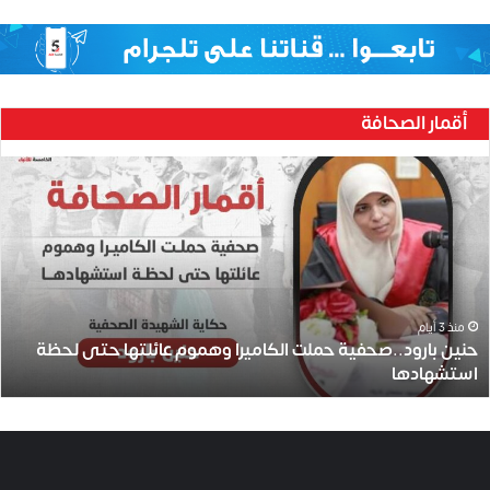
أقمار الصحافة
ح
ن
ي
ن
ب
ا
ر
و
منذ 3 أيام
حنين بارود..صحفية حملت الكاميرا وهموم عائلتها حتى لحظة
د
استشهادها
.
.
ص
ح
ف
ي