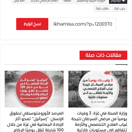
الوسوم
#وزارة التربية والتعليم
الضفة
العام الدراسي الجديد
المدارس
حرب غزة
طلاب غزة
نسخ الرابط
مقالات ذات صلة
وزارة الصحة في غزة: 3 وفيات
المرصد الأورومتوسطي لحقوق
يومياً من مرضى السرطان نتيجة
الإنسان: “إسرائيل” تمحو آثار
غياب العلاج التخصصي والأزمة
الإبادة الجماعية في غزة من خلال
تتفاقم إلى مستويات كارثية
100 شاحنة تنقل يوميًّا الركام