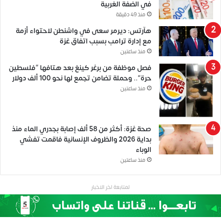
في الضفة الغربية
منذ 49 دقيقة
هآرتس: ديرمر سعى في واشنطن لاحتواء أزمة
مع إدارة ترامب بسبب اتفاق غزة
منذ ساعتين
فصل موظفة من برغر كينغ بعد هتافها “فلسطين
حرة”.. وحملة تضامن تجمع لها نحو 100 ألف دولار
منذ ساعتين
صحة غزة: أكثر من 58 ألف إصابة بجدري الماء منذ
بداية 2026 والظروف الإنسانية فاقمت تفشي
الوباء
منذ ساعتين
لمتابعة اخر الاخبار