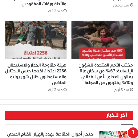
والأدلة ورفات المفقودين.
منذ يومين
منذ 3 أيام
مكتب الأمم المتحدة للشؤون
هيئة مقاومة الجدار والاستيطان:
الإنسانية: 67% من سكان غزة
2256 اعتداءً نفذها جيش الاحتلال
يعانون انعدام الأمن الغذائي
والمستوطنون خلال شهر يوليو
و10% يقتربون من المجاعة
الماضي
منذ 3 أيام
منذ 3 أيام
آخر الأخبار
احتجاز أموال المقاصة يهدد بانهيار النظام الصحي