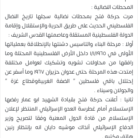
المحطات النضالية :
مرت حركة فتح بمحطات نضالية سجلها تاريخ النضال
الفلسطيني الحديث على طريق الحرية والإستقلال وإقامة
الدولة الفلسطينية المستقلة وعاصمتها القدس الشريف :
أولا : مرحلة البناء والتاسيس دشنتها بالإنطلاقة بعملياتها
الأولى في ١/١/١٩٦٥ داخل الأرض الفلسطينية المحتلة وما
رافقها من محاولات تشويه وتشكيك لعوامل مختلفة
إمتدت هذه المرحلة حتى عدوان حزيران ١٩٦٧ وما أسفر عن
إحتلال باقي فلسطين ” الضفة الغربيةوقطاع غزة ”
والجولان وسيناء .
ثانيا : أعلنت حركة فتح بقيادة الشهيد ابو عمار رفضها
الإستسلام أمام غطرسة العدو الإسرائيلي المنتظر لإعلان
الإستسلام من قادة الدول المعنية وفقا لتصريح وزير
الدفاع الإسرائيلي آنذاك موشيه دايان انه بإنتظار رنين
هاتف مكتبه .