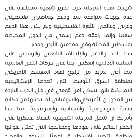
شهدت هذه المرحلة حرب تحرير شعبية متصاعدة على
عدة جبهات مترافقة بمد ودعم جماهيري فلسطيني
وعربي وعالمي للثورة الفلسطينية ولم يكن هذا الدعم
شعبيا وإنما رافقه دعم رسمي من الدول المحيطة
بفلسطين المحتلة وفي مقدمتها الأردن ومصر .
هذا المد والدعم والإلتفاف الشعبي والرسمي على
الساحة العالمية إنعكس أيضا على حركات التحرر العالمية
مما أدى لمزيد من تراجع نفوذ المعسكر الأمريكي
بمنطقة الشرق الأوسط التي تعدها الإستراتيجية
الامريكية بانها تشكل امن قومي في ظل الحرب الباردة
بين المحورين الأمريكي والسوفياتي لما تحتلها من مكانة
هامة جيوسياسية وإقتصادية وإستراتيجية مما حدا
بأمريكا ان تنتقل للمرحلة التنفيذية للقضاء عسكريا على
الخطر الجاثم على نفوذها ومصالحها التي تمثل عنوانها
منظمة التحرير الفلسطينية الممثل الشرعي والوحيد