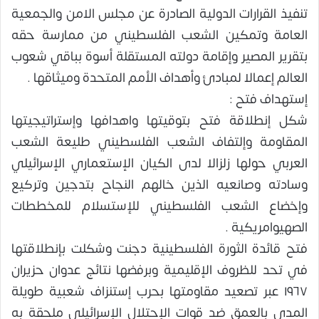
تنفيذ القرارات الدولية الصادرة عن مجلس الامن والجمعية
العامة وتمكين الشعب الفلسطيني من ممارسة حقه
بتقرير المصير وإقامة دولته المستقلة أسوة بباقي شعوب
العالم إعمالا لمبادئ وأهداف الأمم المتحدة وميثاقها .
إستهداف فتح :
شكل إنطلاقة فتح بتوقيتها واهدافها وإستراتيجيتها
المقاومة وإلتفاف الشعب الفلسطيني طليعة الشعب
العربي حولها زلزالا لدى الكيان الإستعماري الإسرائيلي
وسادته وصانعيه الذين خالهم النجاح بتدجين وتركيع
وإخضاع الشعب الفلسطيني للإستسلام للمخططات
الصهيوامريكية .
فتح قائدة الثورة الفلسطينية دجنت وشكلت بإنطلاقتها
في تحد للظروف الإقليمية وبرفضها نتائج عدوان حزيران
١٩٦٧ عبر تصعيد مقاومتها بحرب إستنزاف شعبية طويلة
المدى بالعمق ضد قوات الإحتلال الإسرائيلي ملحقة به