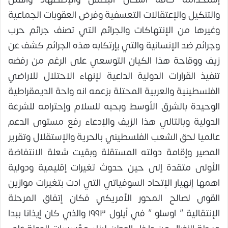
والتنكيل والإعتقالات التعسفية وفرض العقوبات الجماعية
وغيرها من الإنتهاكات والجرائم التي تصنف جرائم حرب
وجرائم ضد الإنسانية والتي بإرتكابه هذه الجرائم كشف عن
زيف ووقاحة هذا الكيان التوسعي على الرغم من رفضه
تنفيذ القرارات الدولية الداعية لإنهاء الاحتلال للاراضي
الفلسطينية والعربية المحتلة بزعمه انه واحة الديمقراطية
الوحيدة بالشرق الأوسط وبحبه للسلام وإحترامه للشرعة
الدولية وبالتالي هذا الزيف والإدعاء رفع مستوى الدعم
عالميا لحق الشعب الفلسطيني بالحرية والإستقلال وتقرير
المصير وإقامة دولته المستقلة وبقيت شعلة الانتفاضة
الأولى متقدة إلى حين حدوث تغيرات إقليمية ودولية
اهمها إنهيار الإتحاد السوفياتي التي ادت بتغيرات موازين
القوى لصالح المحور الأمريكي فكان إتفاق المرحلة
الإنتقالية ” اوسلو ” في أيلول ١٩٩٣ والذي كان إيذانا ببدا