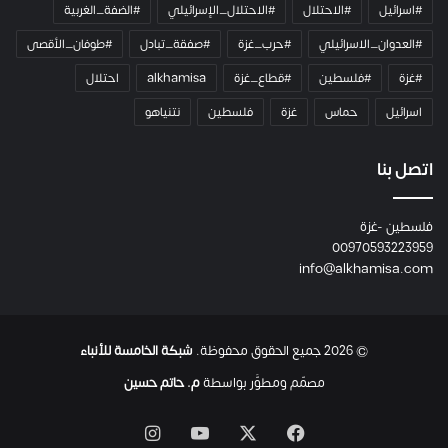
#اسرائيل
#الاحتلال
#الاحتلال_الإسرائيلي
#الضفة_الغربية
ر
ا
#العدوان_الاسرائيلي
#حرب_غزة
#صفقة_تبادل
#طوفان_الأقصى
و
#غزة
#فلسطين
#قطاع_غزة
alkhamisa
احتلال
ه
م
اسرائيل
حماس
غزة
فلسطين
نتنياهو
و
م
ع
اتصل بنا
ا
ئ
فلسطين -غزة
ل
00970593223959
ت
info@alkhamisa.com
ه
ا
ح
ت
© 2026 جميع الحقوق محفوظة.
شبكة الخامسة للأنباء
ى
ل
مصمّم ومطوَّر بواسطة
م. حاتم حسين
ح
ظ
‫X
فيسبوك
‫YouTube
انستقرام
ة