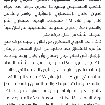
للشعب الفلسطيني وعمودها الفقري حركة فتح فجاء
عدوان الكيان الإستعماري الإسرائيلي الواسع والشامل
على لبنان عام ١٩٨٢ مستهدفا الوجود العسكري الثائر
والمقاوم فكان خروج المقاومة الفلسطينية من لبنان لتبدأ
المرحلة الثالثة من نضال حركة فتح .
ثالثا : بعد الخروج العسكري من لبنان واجهت حركة فتح
مؤامرة الانشقاق بعد دفاعها عن القرار المستقل ورفض
الإرتهان لأي نظام عربي رسمي وأن يكون ورقة بيد ذلك
النظام او غيره فكانت بداية المرحلة الثالثة الإعداد
لإنتفاضة شعبية عارمة داخل الأرض المحتلة التي إنطلقت
بقيادة فتح في كانون اول عام ١٩٨٧ قدم خلالها الشعب
الفلسطيني مئات الشهداء والآف الأسرى والمصابين عجز
خلالها العدو الإسرائيلي وعلى مدار سنوات من إجهاض
ثورة الشعب الفلسطيني الشعبية بمكوناته بالرغم من
إستخدامه كافة اشكال البطش والإضطهاد والقتل