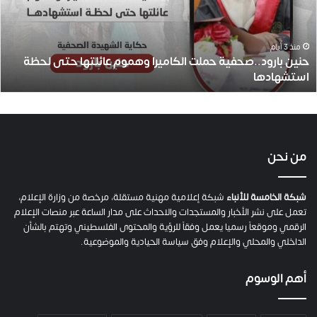
ب
ا
ر
و
منذ 3 أيام
حنين بارود..صحفية حملت الكاميرا وهموم عائلتها حتى لحظة
د
استشهادها
.
.
ص
ح
ف
ي
من نحن
ة
ح
م
شبكة الخامسة للأنباء
شبكة إعلامية مهنية مستقلة، مرخصة من وزارة الإعلام،
ل
تعمل على نشر الأخبار والمستجدات والاحداث على مدار الساعة عبر منصات الإعلام
ت
الرقمي وموقعاً رسميا يعمل وفقاً للرؤية والمحتوى الفلسطيني وتهتم بالشأن
ا
الداخلي والمحلي والإعلام وفق سياسة الحيادية والموضوعية.
ل
ك
أهم الوسوم
ا
م
ي