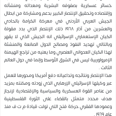
خسائر عسكرية بصفوفه البشرية ومعداته ومنشآته
وإقتصاده وتحقيق الإنتصار الكبير بدعم ومشاركة من ابطال
الجيش العربي الأردني في معركة الكرامة بالحادي
والعشرين من آذار ١٩٦٨ ذلك الإنتصار الذي بدد مقولة
الكيان الإستعماري الإسرائيلي انه الجيش الذي لا يقهر
وبالتالي تهديد النفوذ ومصالح الدول الصانعة والمنشئة
لهذا الكيان العدواني العنصري وما يعنيه من تراجع الهيمنة
الإمرواوربية ليس في الشرق الأوسط وإنما في دول العالم
الثالث .
هذا الإنتصار ونتائجه وتداعياته دفع أمريكا ومحورها للعمل
عبر وكيلها الإسرائيلي الإرهابي الذي زودته ومكنته بمزيد
من عناصر القوة العسكرية والسياسية والإقتصادية لإنجاز
هدف محدد متمثل بالقضاء على الثورة الفلسطينية
وعمودها الفقري حركة فتح التي تولت قيادة م ت ف منذ
عام ١٩٦٩ .