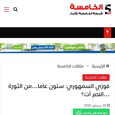
بحث عن
الق
الرئيسية
>
مقالات الخامسة
مقالات الخامسة
فوزي السمهوري: ستون عاما…من الثورة
…النصر آت؟
30 ديسمبر، 2024
تابع قناتنا على واتساب