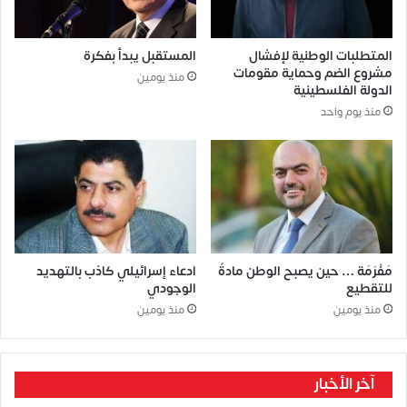
المتطلبات الوطنية لإفشال
المستقبل يبدأ بفكرة
مشروع الضم وحماية مقومات
منذ يومين
الدولة الفلسطينية
منذ يوم واحد
مَفْرَمَة … حين يصبح الوطن مادةً
ادعاء إسرائيلي كاذب بالتهديد
للتقطيع
الوجودي
منذ يومين
منذ يومين
آخر الأخبار