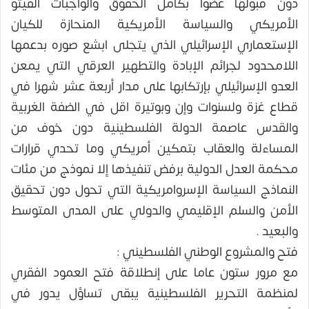
دون قبولها عضوا بكامل الحقوق والواجبات الفيتو
الأمريكي والسياسة الأمريكية المنحازة للكيان
الإستعماري الإسرائيلي الذي يتجلى ابشع صوره بدعمها
اللامحدود لجرائم الإبادة والتطهير العرقي التي يمعن
العدو الإسرائيلي بإرتكابها على مدار أربعة عشر شهرا في
قطاع غزة ولسنوات وإن وبوتيرة اقل في الضفة الغربية
والقدس عاصمة الدولة الفلسطينية دون خوف من
المساءلة والعقاب بتمكين أمريكي وما تحدي قرارات
محكمة العدل الدولية برفض تنفيذها إلا نموذج من مئات
النماذج السياسة الإسروامريكية التي تحول دون تحقيق
الأمن والسلم الإقليمي والدولي على المدى المتوسط
والبعيد .
فتح والمشروع الوطني الفلسطيني :
مع مرور ستون عاما على إنطلاقة فتح العمود الفقري
لمنظمة التحرير الفلسطينية يبقى تساؤل يدور في