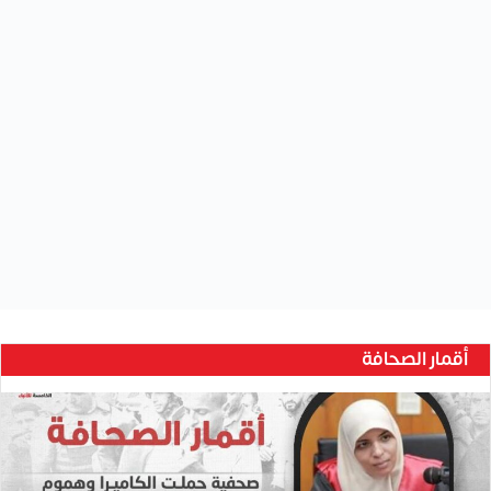
أقمار الصحافة
ح
ن
ي
ن