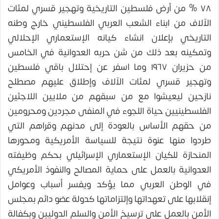
٧٨ % من أرض فلسطين التاريخية وتهجير قسري لمئات
الآلاف من ابناء الشعب العربي الفلسطيني خارج وطنه
التاريخي بإعلان انشاء كيانه الإستعماري الإحلالي
وتمكينه بعد ذلك من شن حربه العدوانية في الخامس
من حزيران ١٩٦٧ وما اسفر عن إحتلال باقي فلسطين
وتهجير قسري لمئات الآلاف وإطلاق عليهم مصطلح
نازحين ليعيشوا مع من سبقهم من ملايين اللاجئين
الفلسطينيين حياة اللجوء في المنفى مجردين ومحرومين
من حقهم الأساس بالعودة إلى مدنهم وقراهم التي
طردوا منها عنوة نتيجة للسياسة الأمريكية ومحورها
المنحازة للكيان الإستعماري الإسرائيلي بحكم وظيفته
العدوانية بالعمل على حماية المصالح والنفوذ الأمريكي
في الوطن العربي مما يؤكد ويفسر أسباب وعوامل
إنقلابها على تعهداتها وإلتزاماتها كدولة عضو دائم بمجلس
الأمن بالعمل على ترسيخ الأمن والسلم الدوليين وبكفالة