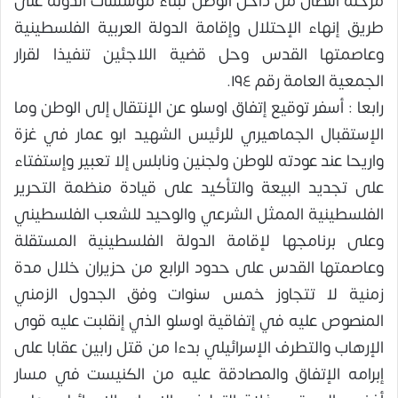
مرحلة النضال من داخل الوطن لبناء مؤسسات الدولة على
طريق إنهاء الإحتلال وإقامة الدولة العربية الفلسطينية
وعاصمتها القدس وحل قضية اللاجئين تنفيذا لقرار
الجمعية العامة رقم ١٩٤.
رابعا : أسفر توقيع إتفاق اوسلو عن الإنتقال إلى الوطن وما
الإستقبال الجماهيري للرئيس الشهيد ابو عمار في غزة
واريحا عند عودته للوطن ولجنين ونابلس إلا تعبير وإستفتاء
على تجديد البيعة والتأكيد على قيادة منظمة التحرير
الفلسطينية الممثل الشرعي والوحيد للشعب الفلسطيني
وعلى برنامجها لإقامة الدولة الفلسطينية المستقلة
وعاصمتها القدس على حدود الرابع من حزيران خلال مدة
زمنية لا تتجاوز خمس سنوات وفق الجدول الزمني
المنصوص عليه في إتفاقية اوسلو الذي إنقلبت عليه قوى
الإرهاب والتطرف الإسرائيلي بدءا من قتل رابين عقابا على
إبرامه الإتفاق والمصادقة عليه من الكنيست في مسار