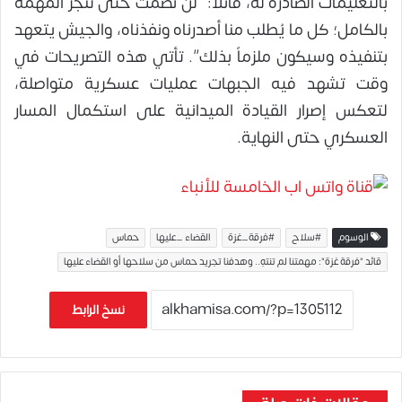
بالتعليمات الصادرة له، قائلاً: “لن نصمت حتى تُنجز المهمة
بالكامل؛ كل ما يُطلب منا أصدرناه ونفذناه، والجيش يتعهد
بتنفيذه وسيكون ملزماً بذلك”. تأتي هذه التصريحات في
وقت تشهد فيه الجبهات عمليات عسكرية متواصلة،
لتعكس إصرار القيادة الميدانية على استكمال المسار
العسكري حتى النهاية.
الوسوم
#سلاح
#فرقة_غزة
القضاء _عليها
حماس
قائد "فرقة غزة": مهمتنا لم تنتهِ.. وهدفنا تجريد حماس من سلاحها أو القضاء عليها
نسخ الرابط