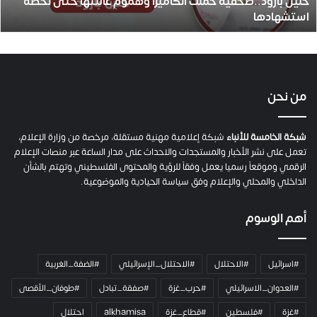
حنين بارود..صحفية حملت الكاميرا وهموم عائلتها حتى لحظة
د
استشهادها
.
.
ص
ح
ف
ي
من نحن
ة
ح
م
شبكة الخامسة للأنباء
شبكة إعلامية مهنية مستقلة، مرخصة من وزارة الإعلام،
ل
تعمل على نشر الأخبار والمستجدات والاحداث على مدار الساعة عبر منصات الإعلام
ت
الرقمي وموقعاً رسميا يعمل وفقاً للرؤية والمحتوى الفلسطيني وتهتم بالشأن
ا
الداخلي والمحلي والإعلام وفق سياسة الحيادية والموضوعية.
ل
ك
أهم الوسوم
ا
م
ي
#اسرائيل
#الاحتلال
#الاحتلال_الإسرائيلي
#الضفة_الغربية
ر
ا
#العدوان_الاسرائيلي
#حرب_غزة
#صفقة_تبادل
#طوفان_الأقصى
و
#غزة
#فلسطين
#قطاع_غزة
alkhamisa
احتلال
ه