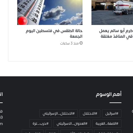
 كرم أبو سالم يعمل
حالة الطقس في فلسطين اليوم
قي المنافذ مغلقة
الجمعة
منذ 3 ساعات
أهم الوسوم
ات
فل
#اسرائيل
#الاحتلال
#الاحتلال_الإسرائيلي
59
#الضفة_الغربية
#العدوان_الاسرائيلي
#حرب_غزة
om