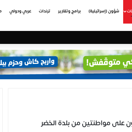
ات
شؤون (إسرائيلية)
برامج وتقارير
ترندات
عربي ودولي
م
 على مواطنتين من بلدة الخضر