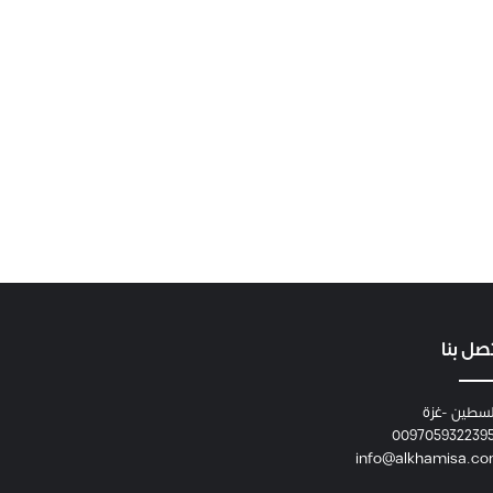
صل بنا
سطين -غزة
009705932239
info@alkhamisa.c