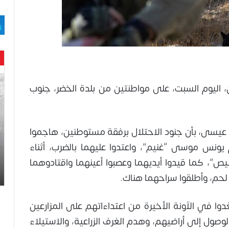
حن
، اليوم السبت، على مواطنتين من بلدة الخضر، جنوب
با
حم
ال
وه
عيسى، بأن جنود الاحتلال برفقة مستوطنين، هاجموا
عا
حت
 يونس موسى “غنيم”، واعتدوا عليهما بالضرب، أثناء
لح
”، كما قيدوا أيديهما وعصبوا أعينهما واقتادوهما
اس
حم، وأطلقوا سراحهما هناك.
وا في الآونة الأخيرة من اعتداءاتهم على المزارعين
وصول إلى أراضيهم، وهدم الغرف الزراعية، والاستيلاء