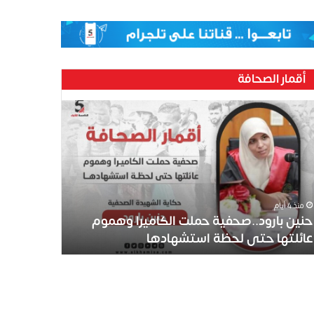
أقمار الصحافة
ين
رود..صحفية
لت
كاميرا
موم
ئلتها
ى
منذ 4 أيام
ظة
حنين بارود..صحفية حملت الكاميرا وهموم
تشهادها
عائلتها حتى لحظة استشهادها