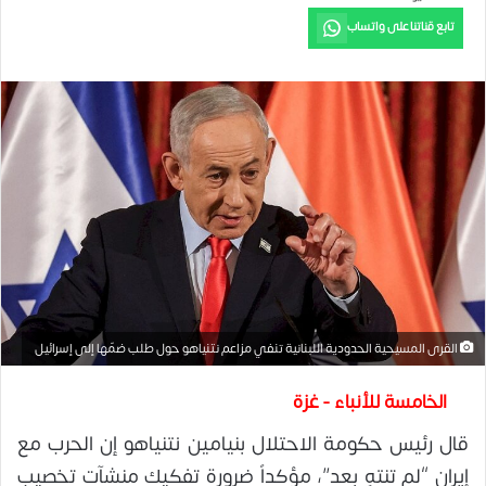
تابع قناتنا على واتساب
القرى المسيحية الحدودية اللبنانية تنفي مزاعم نتنياهو حول طلب ضمّها إلى إسرائيل
الخامسة للأنباء - غزة
قال رئيس حكومة الاحتلال بنيامين نتنياهو إن الحرب مع
إيران “لم تنتهِ بعد”، مؤكداً ضرورة تفكيك منشآت تخصيب