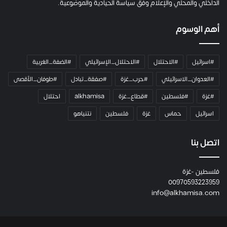
ا
الداخلي والمحلي والإعلام وفق سياسة الحيادية والموضوعية.
ل
ك
أهم الوسوم
ا
م
ي
#اسرائيل
#الاحتلال
#الاحتلال_الإسرائيلي
#الضفة_الغربية
ر
ا
#العدوان_الاسرائيلي
#حرب_غزة
#صفقة_تبادل
#طوفان_الأقصى
و
#غزة
#فلسطين
#قطاع_غزة
alkhamisa
احتلال
ه
م
اسرائيل
حماس
غزة
فلسطين
نتنياهو
و
م
ع
اتصل بنا
ا
ئ
فلسطين -غزة
ل
00970593223959
ت
info@alkhamisa.com
ه
ا
ح
ت