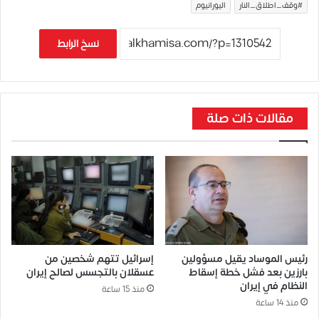
#وقف_اطلاق_النار
اليورانيوم
نسخ الرابط
مقالات ذات صلة
رئيس الموساد يقيل مسؤولين
إسرائيل تتهم شخصين من
بارزين بعد فشل خطة إسقاط
عسقلان بالتجسس لصالح إيران
النظام في إيران
منذ 15 ساعة
منذ 14 ساعة