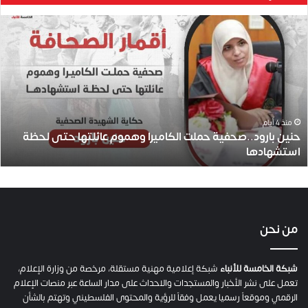
ح
ن
ي
ن
ب
ا
ر
و
منذ 4 أيام
حنين بارود..صحفية حملت الكاميرا وهموم عائلتها حتى لحظة
د
استشهادها
.
.
ص
ح
ف
ي
من نحن
ة
ح
م
شبكة الخامسة للأنباء
شبكة إعلامية مهنية مستقلة، مرخصة من وزارة الإعلام،
ل
تعمل على نشر الأخبار والمستجدات والاحداث على مدار الساعة عبر منصات الإعلام
ت
الرقمي وموقعاً رسميا يعمل وفقاً للرؤية والمحتوى الفلسطيني وتهتم بالشأن