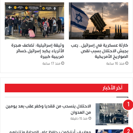
كارثة عسكرية في إسرائيل.. رعب
وثيقة إسرائيلية: تضاعف هجرة
بجيش الاحتلال بسبب نقص
الأثرياء يكبد إسرائيل خسائر
الصواريخ الأمريكية
ضريبية كبيرة
منذ 16 ساعة
منذ 17 ساعة
آخر الأخبار
الاحتلال ينسحب من قلنديا وكفر عقب بعد يومين
من العدوان
منذ 15 دقيقة
معاريف: أيزنكوت يحافظ على الصدارة ونتنياهو