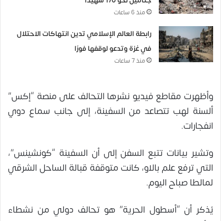
جثامين نحو 170 شهيدًا
منذ 6 ساعات
رابطة العالم الإسلامي تدين انتهاكات الاحتلال
في غزة وتدعو لوقفها فورًا
منذ 7 ساعات
وأظهرت مقاطع فيديو نشرها التحالف على منصة “إكس”
ألسنة لهب تتصاعد من السفينة، إلى جانب سماع دوي
انفجارات.
وتشير بيانات تتبع السفن إلى أن السفينة “كونشينس”،
التي ترفع علم بالاو، كانت متوقفة قبالة الساحل الشرقي
لمالطا صباح اليوم.
يُذكر أن “أسطول الحرية” هو تحالف دولي من نشطاء