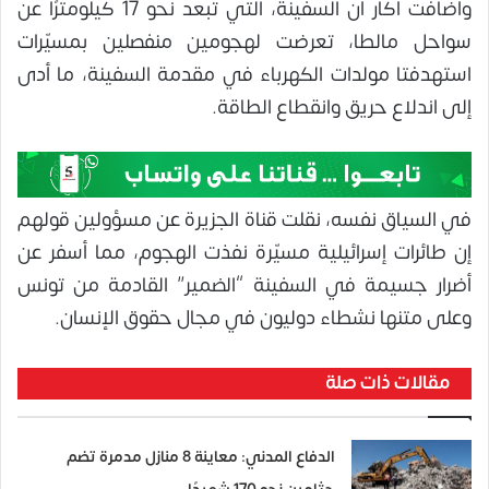
وأضافت أكار أن السفينة، التي تبعد نحو 17 كيلومترًا عن
سواحل مالطا، تعرضت لهجومين منفصلين بمسيّرات
استهدفتا مولدات الكهرباء في مقدمة السفينة، ما أدى
إلى اندلاع حريق وانقطاع الطاقة.
في السياق نفسه، نقلت قناة الجزيرة عن مسؤولين قولهم
إن طائرات إسرائيلية مسيّرة نفذت الهجوم، مما أسفر عن
أضرار جسيمة في السفينة “الضمير” القادمة من تونس
وعلى متنها نشطاء دوليون في مجال حقوق الإنسان.
مقالات ذات صلة
الدفاع المدني: معاينة 8 منازل مدمرة تضم