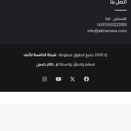
ع
اتصل بنا
ا
ئ
فلسطين -غزة
ل
00970593223959
ت
info@alkhamisa.com
ه
ا
ح
ت
© 2026 جميع الحقوق محفوظة.
شبكة الخامسة للأنباء
ى
ل
مصمّم ومطوَّر بواسطة
م. حاتم حسين
ح
ظ
‫X
فيسبوك
‫YouTube
انستقرام
ة
ا
س
ت
ش
ه
ا
د
ه