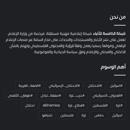
ح
ف
ي
من نحن
ة
ح
م
شبكة الخامسة للأنباء
شبكة إعلامية مهنية مستقلة، مرخصة من وزارة الإعلام،
ل
تعمل على نشر الأخبار والمستجدات والاحداث على مدار الساعة عبر منصات الإعلام
ت
الرقمي وموقعاً رسميا يعمل وفقاً للرؤية والمحتوى الفلسطيني وتهتم بالشأن
ا
الداخلي والمحلي والإعلام وفق سياسة الحيادية والموضوعية.
ل
ك
أهم الوسوم
ا
م
ي
#اسرائيل
#الاحتلال
#الاحتلال_الإسرائيلي
#الضفة_الغربية
ر
ا
#العدوان_الاسرائيلي
#حرب_غزة
#صفقة_تبادل
#طوفان_الأقصى
و
#غزة
#فلسطين
#قطاع_غزة
alkhamisa
احتلال
ه
م
اسرائيل
حماس
غزة
فلسطين
نتنياهو
و
م