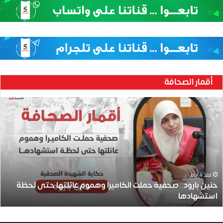
أقمار الصحافة
ح
ن
ي
ن
ب
ا
ر
و
منذ 4 أيام
حنين بارود..صحفية حملت الكاميرا وهموم عائلتها حتى لحظة
د
استشهادها
.
.
ص