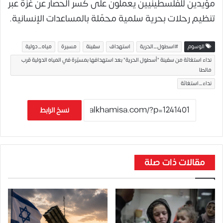
مؤيدين للفلسطينيين يعملون على كسر الحصار عن غزة عبر
تنظيم رحلات بحرية سلمية محمّلة بالمساعدات الإنسانية.
الوسوم
#اسطول_الحرية
استهداف
سفينة
مسيرة
مياه_دولية
نداء استغاثة من سفينة "أسطول الحرية" بعد استهدافها بمسيّرة في المياه الدولية قرب
مالطا
نداء_استغاثة
نسخ الرابط
مقالات ذات صلة