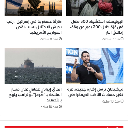
اليونيسف: استشهاد 300 طفل
كارثة عسكرية في إسرائيل.. رعب
في غزة خلال 300 يوم من وقف
بجيش الاحتلال بسبب نقص
إطلاق النار
الصواريخ الأمريكية
منذ 7 ساعات
منذ 8 ساعات
ميشيغان ترسل إشارة جديدة: غزة
اتفاق إيراني عماني على مسار
تغيّر حسابات الناخب الديمقراطي
الملاحة بـ “هرمز”..وترامب يلوّح
بالتصعيد
منذ 16 ساعة
منذ 16 ساعة