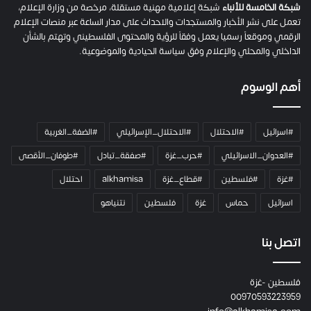
م
شبكة الخامسة للأنباء
شبكة إعلامية مهنية مستقلة، مرخصة من وزارة الإعلام،
ل
تعمل على نشر الأخبار والمستجدات والاحداث على مدار الساعة عبر منصات الإعلام
ت
الرقمي وموقعاً رسميا يعمل وفقاً للرؤية والمحتوى الفلسطيني وتهتم بالشأن
ا
الداخلي والمحلي والإعلام وفق سياسة الحيادية والموضوعية.
ل
ك
أهم الوسوم
ا
م
ي
#اسرائيل
#الاحتلال
#الاحتلال_الإسرائيلي
#الضفة_الغربية
ر
ا
#العدوان_الاسرائيلي
#حرب_غزة
#صفقة_تبادل
#طوفان_الأقصى
و
#غزة
#فلسطين
#قطاع_غزة
alkhamisa
احتلال
ه
م
اسرائيل
حماس
غزة
فلسطين
نتنياهو
و
م
ع
اتصل بنا
ا
ئ
فلسطين -غزة
ل
00970593223959
ت