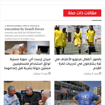
مقالات ذات صلة
بالصور: أطفال مبتورو الأطراف في
ميدل إيست آي: صورة مسرّبة
غزة يشاركون في تدريبات لكرة
توثق استخدام فلسطينيين
القدم
مسنّين دروعًا بشرية قبل إعدامهما
منذ 4 ساعات
منذ 4 ساعات