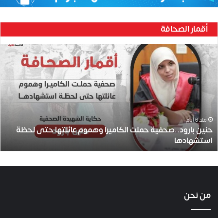
أقمار الصحافة
ح
ن
ي
ن
ب
ا
ر
و
منذ 6 أيام
حنين بارود..صحفية حملت الكاميرا وهموم عائلتها حتى لحظة
د
استشهادها
.
.
ص
ح
ف
ي
من نحن
ة
ح