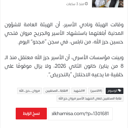
منذ 3 ساعات
وقالت الهيئة ونادي الأسير، أن الهيئة العامة للشؤون
المدنية أبلغتهما باستشهاد الأسير والجريح مروان فتحي
حسين حرز الله، من نابلس، في سجن “مجدو” اليوم.
وبينت مؤسسات الأسرى، أن الأسير حرز الله معتقل منذ الـ
8 من يناير/ كانون الثاني 2026، ولا يزال موقوفًا على
خلفية ما يدعيه الاحتلال “بالتحريض”.
الوسوم
(#الاسير)
#الشهيد
#نقابة_الصحفيين
مروان_حرز_الله
نقابة الصحفيين تنعى الشهيد الأسير مروان حرز الله
نسخ الرابط