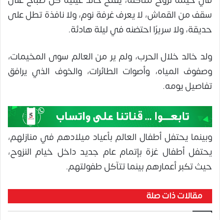
في خيمة نزوح متآكلة، يفتح خالد عينيه كل صباح على
سقف من القماش، لا يعرف غرفة نوم، ولا نافذة تطل على
حديقة، ولا سريرًا احتضنه في ليلة هادئة.
ولد خالد خلال الحرب، ولم ير من العالم سوى المخيمات،
وصفوف المياه، وأصوات الطائرات، والخوف الذي يرافق
تفاصيل يومه.
وبينما يحتفل أطفال العالم بأعياد ميلادهم في منازلهم،
يحتفل أطفال غزة بإتمام عام جديد داخل خيام النزوح،
حيث تكبر أعمارهم بينما تتآكل طفولتهم.
مقالات ذات صلة