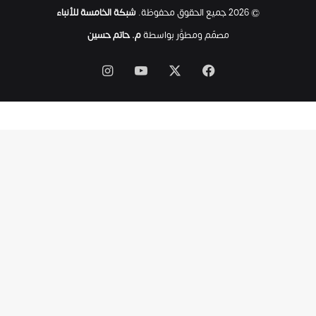
ت
© 2026 جميع الحقوق محفوظة.
شبكة الخامسة للأنباء
ى
ل
مصمّم ومطوَّر بواسطة
م. حاتم حسين
ح
ظ
‫X
فيسبوك
‫YouTube
انستقرام
ة
ا
س
ت
ش
ه
ا
د
ه
ا