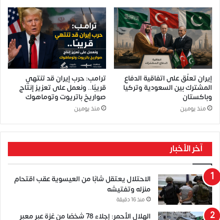
إيران تعلّق على اتفاقية الدفاع
ترامب: حرب إيران قد تنتهي
المشترك بين السعودية وتركيا
قريبًا.. ونعمل على تعزيز إنتاج
وباكستان
صواريخ باتريوت وتوماهوك
منذ يومين
منذ يومين
آخر الأخبار
الاحتلال يعتقل شابًا من العيسوية عقب اقتحام
منزله وتفتيشه
منذ 16 دقيقة
الهلال الأحمر: إجلاء 78 شخصًا من غزة عبر معبر