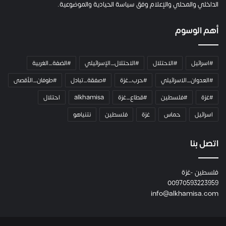
ا
الداخلي والمحلي والإعلام وفق سياسة الحيادية والموضوعية.
ل
ك
أهم الوسوم
ا
م
ي
#اسرائيل
#الاحتلال
#الاحتلال_الإسرائيلي
#الضفة_الغربية
ر
ا
#العدوان_الاسرائيلي
#حرب_غزة
#صفقة_تبادل
#طوفان_الأقصى
و
#غزة
#فلسطين
#قطاع_غزة
alkhamisa
احتلال
ه
م
اسرائيل
حماس
غزة
فلسطين
نتنياهو
و
م
ع
اتصل بنا
ا
ئ
فلسطين -غزة
ل
00970593223959
ت
info@alkhamisa.com
ه
ا
ح