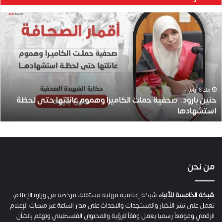
ح
ن
ي
ن
ب
ا
ر
و
منذ 6 أيام
حنين بارود..صحفية حملت الكاميرا وهموم عائلتها حتى لحظة
د
استشهادها
.
.
ص
ح
ف
ي
من نحن
ة
ح
م
شبكة الخامسة للأنباء
شبكة إعلامية مهنية مستقلة، مرخصة من وزارة الإعلام،
ل
تعمل على نشر الأخبار والمستجدات والاحداث على مدار الساعة عبر منصات الإعلام
ت
الرقمي وموقعاً رسميا يعمل وفقاً للرؤية والمحتوى الفلسطيني وتهتم بالشأن