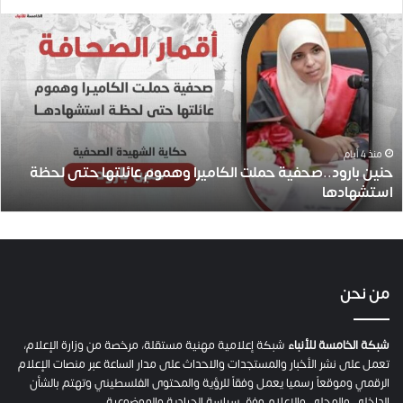
ح
ن
ي
ن
ب
ا
ر
و
منذ 4 أيام
حنين بارود..صحفية حملت الكاميرا وهموم عائلتها حتى لحظة
د
استشهادها
.
.
ص
ح
ف
ي
من نحن
ة
ح
م
شبكة الخامسة للأنباء
شبكة إعلامية مهنية مستقلة، مرخصة من وزارة الإعلام،
ل
تعمل على نشر الأخبار والمستجدات والاحداث على مدار الساعة عبر منصات الإعلام
ت
الرقمي وموقعاً رسميا يعمل وفقاً للرؤية والمحتوى الفلسطيني وتهتم بالشأن
ا
الداخلي والمحلي والإعلام وفق سياسة الحيادية والموضوعية.