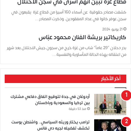
قطاع غزة تبين أنهم أسرى في سجن الاحتلال
كشفت مصادر حقوقية عن أسماء 160 أسيرا من قطاع غزة يقبعون في
سجن عوفر كانوا في عداد المفقودين. وذكرت المصادر…
21 يونيو، 2024
كاريكاتير بريشة الفنان محمود عبّاس
بدر دحلان “29 عاماً” شاب من غزة خرج من سجون جيش الاحتلال بعد شهر
من اعتقاله بهذه الحالة المأساوية والنفسية…
آخر الأخبار
أردوغان في جدة لتوقيع اتفاق دفاعي مشترك
بين تركيا والسعودية وباكستان
منذ 53 دقيقة
ترامب يختار وريثه السياسي.. واشنطن بوست
تكشف تفضيله لجيه دي فانس