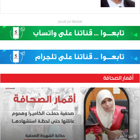
لمتابعة اخر الاخبار
أقمار الصحافة
ح
ن
ي
ن
ب
ا
ر
و
منذ 6 أيام