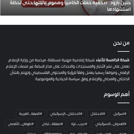
حنين بارود..صحفية حملت الكاميرا وهموم عائلتها حتى لحظة
د
استشهادها
.
.
ص
ح
ف
ي
من نحن
ة
ح
م
شبكة الخامسة للأنباء
شبكة إعلامية مهنية مستقلة، مرخصة من وزارة الإعلام،
ل
تعمل على نشر الأخبار والمستجدات والاحداث على مدار الساعة عبر منصات الإعلام
ت
الرقمي وموقعاً رسميا يعمل وفقاً للرؤية والمحتوى الفلسطيني وتهتم بالشأن
ا
الداخلي والمحلي والإعلام وفق سياسة الحيادية والموضوعية.
ل
ك
أهم الوسوم
ا
م
ي
#اسرائيل
#الاحتلال
#الاحتلال_الإسرائيلي
#الضفة_الغربية
ر
ا
#العدوان_الاسرائيلي
#حرب_غزة
#صفقة_تبادل
#طوفان_الأقصى
و
#غزة
#فلسطين
#قطاع_غزة
alkhamisa
احتلال