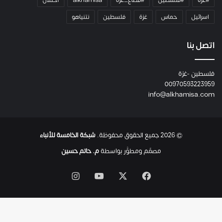
ه
م
اسرائيل
حماس
غزة
فلسطين
نتنياهو
و
م
ع
اتصل بنا
ا
ئ
فلسطين -غزة
ل
00970593223959
ت
info@alkhamisa.com
ه
ا
ح
ت
© 2026 جميع الحقوق محفوظة.
شبكة الخامسة للأنباء
ى
ل
مصمّم ومطوَّر بواسطة
م. حاتم حسين
ح
ظ
‫X
فيسبوك
‫YouTube
انستقرام
ة
ا
س
ت
ش