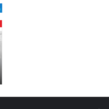
ح
ن
ي
ن
ب
ا
ر
و
د
.
.
ص
ح
ف
ي