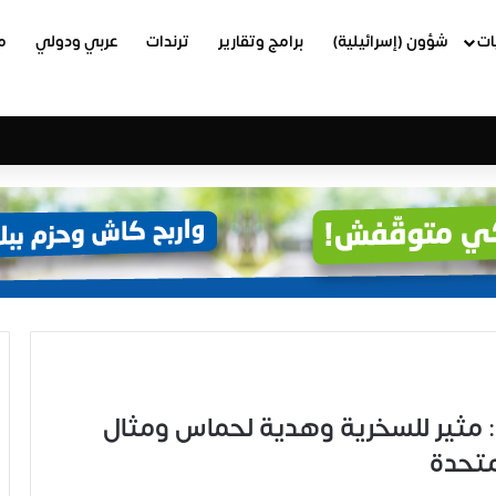
ات
شؤون (إسرائيلية)
برامج وتقارير
ترندات
عربي ودولي
م
ين: مثير للسخرية وهدية لحماس ومثال
لمتحدة