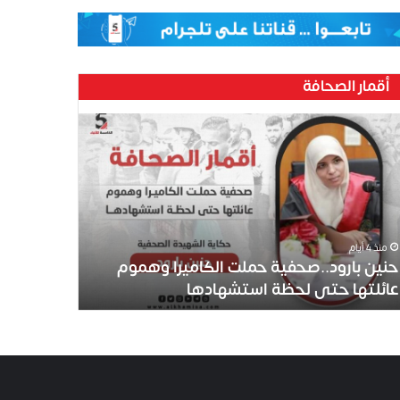
أقمار الصحافة
منذ 4 أيام
حنين بارود..صحفية حملت الكاميرا وهموم
عائلتها حتى لحظة استشهادها