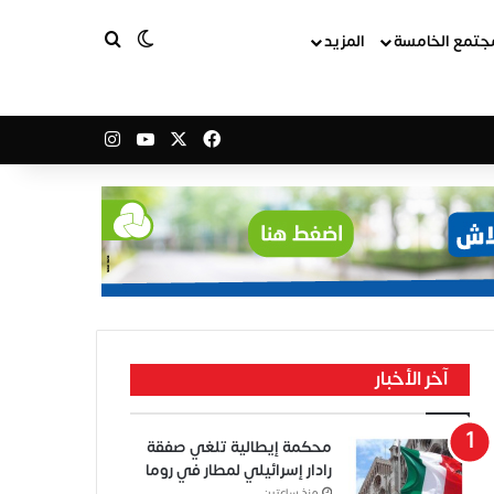
بحث عن
الوضع المظلم
جتمع الخامسة
المزيد
‫X
فيسبوك
‫YouTube
انستقرام
آخر الأخبار
محكمة إيطالية تلغي صفقة
رادار إسرائيلي لمطار في روما