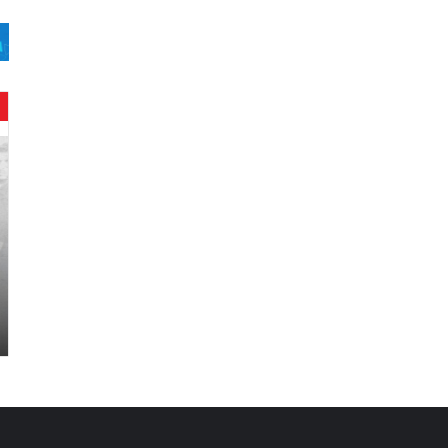
ح
ن
ي
ن
ب
ا
ر
و
د
.
.
ص
ح
ف
ي