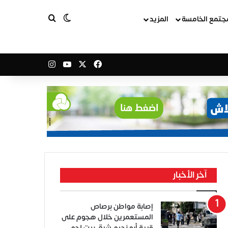
بحث عن
الوضع المظلم
جتمع الخامسة
المزيد
‫X
فيسبوك
‫YouTube
انستقرام
آخر الأخبار
إصابة مواطن برصاص
المستعمرين خلال هجوم على
قرية أبو نجيم شرق بيت لحم