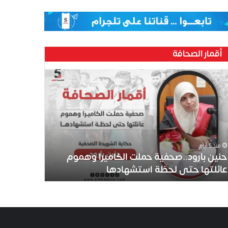
أقمار الصحافة
منذ 5 أيام
حنين بارود..صحفية حملت الكاميرا وهموم
عائلتها حتى لحظة استشهادها