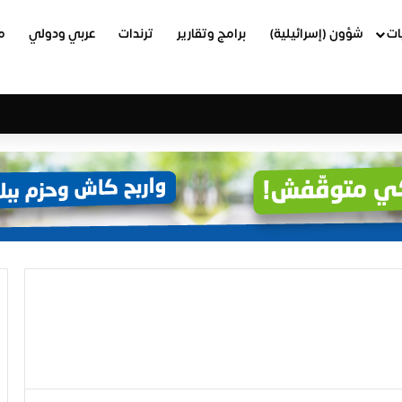
ات
شؤون (إسرائيلية)
برامج وتقارير
ترندات
عربي ودولي
م