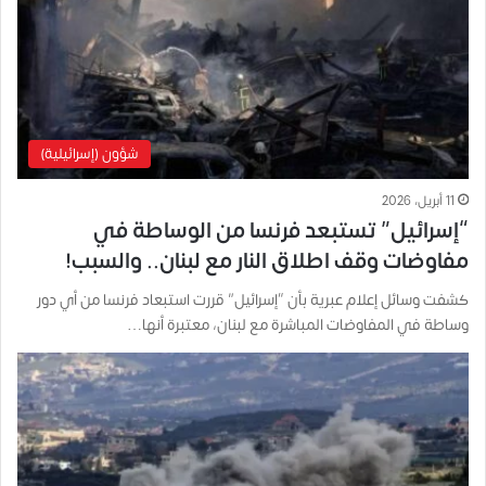
شؤون (إسرائيلية)
11 أبريل، 2026
“إسرائيل” تستبعد فرنسا من الوساطة في
مفاوضات وقف اطلاق النار مع لبنان.. والسبب!
كشفت وسائل إعلام عبرية بأن “إسرائيل” قررت استبعاد فرنسا من أي دور
وساطة في المفاوضات المباشرة مع لبنان، معتبرة أنها…