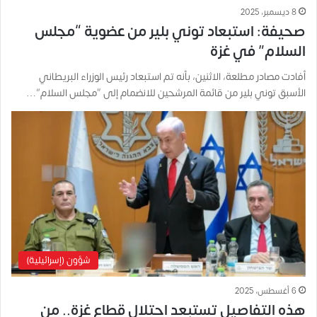
8 ديسمبر، 2025
صحيفة: استبعاد توني بلير من عضوية “مجلس
السلام” في غزة
أفادت مصادر مطلعة، الاثنين، بأنه تم استبعاد رئيس الوزراء البريطاني
الأسبق توني بلير من قائمة المرشحين للانضمام إلى “مجلس السلام”…
شؤون (إسرائيلية)
6 أغسطس، 2025
هذه التفاصيل تستبعد احتلال قطاع غزة.. من