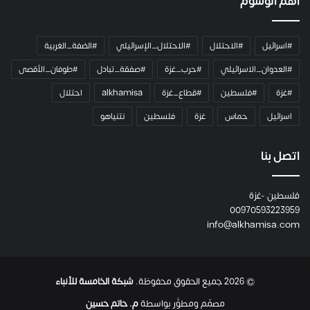
أهم الوسوم
ا
م
ي
#اسرائيل
#الاحتلال
#الاحتلال_الإسرائيلي
#الضفة_الغربية
ر
ا
#العدوان_الاسرائيلي
#حرب_غزة
#صفقة_تبادل
#طوفان_الأقصى
و
#غزة
#فلسطين
#قطاع_غزة
alkhamisa
احتلال
ه
م
اسرائيل
حماس
غزة
فلسطين
نتنياهو
و
م
ع
اتصل بنا
ا
ئ
فلسطين -غزة
ل
00970593223959
ت
info@alkhamisa.com
ه
ا
ح
ت
© 2026 جميع الحقوق محفوظة.
شبكة الخامسة للأنباء
ى
ل
مصمّم ومطوَّر بواسطة
م. حاتم حسين