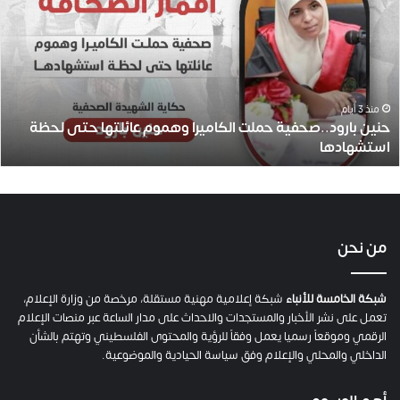
ي
ن
ب
ا
ر
و
منذ 3 أيام
حنين بارود..صحفية حملت الكاميرا وهموم عائلتها حتى لحظة
د
استشهادها
.
.
ص
ح
ف
ي
من نحن
ة
ح
م
شبكة الخامسة للأنباء
شبكة إعلامية مهنية مستقلة، مرخصة من وزارة الإعلام،
ل
تعمل على نشر الأخبار والمستجدات والاحداث على مدار الساعة عبر منصات الإعلام
ت
الرقمي وموقعاً رسميا يعمل وفقاً للرؤية والمحتوى الفلسطيني وتهتم بالشأن
ا
الداخلي والمحلي والإعلام وفق سياسة الحيادية والموضوعية.
ل
ك