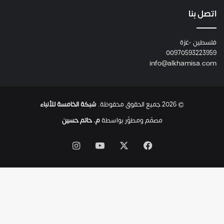
م
ع
اتصل بنا
ا
ئ
فلسطين -غزة
ل
00970593223959
ت
info@alkhamisa.com
ه
ا
ح
ت
© 2026 جميع الحقوق محفوظة.
شبكة الخامسة للأنباء
ى
ل
مصمّم ومطوَّر بواسطة
م. حاتم حسين
ح
ظ
‫X
فيسبوك
‫YouTube
انستقرام
ة
ا
س
ت
ش
ه
ا
د