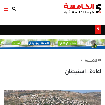
بحث عن
الق
الرئيسية
>
اعادة_استيطان