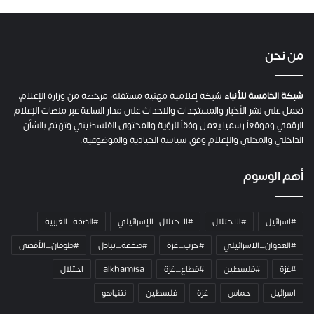
ص
ح
ف
ي
من نحن
ة
ح
م
شبكة الخامسة للأنباء
شبكة إعلامية مهنية مستقلة، مرخصة من وزارة الإعلام،
ل
تعمل على نشر الأخبار والمستجدات والاحداث على مدار الساعة عبر منصات الإعلام
ت
الرقمي وموقعاً رسميا يعمل وفقاً للرؤية والمحتوى الفلسطيني وتهتم بالشأن
ا
الداخلي والمحلي والإعلام وفق سياسة الحيادية والموضوعية.
ل
ك
أهم الوسوم
ا
م
ي
#اسرائيل
#الاحتلال
#الاحتلال_الإسرائيلي
#الضفة_الغربية
ر
ا
#العدوان_الاسرائيلي
#حرب_غزة
#صفقة_تبادل
#طوفان_الأقصى
و
#غزة
#فلسطين
#قطاع_غزة
alkhamisa
احتلال
ه
م
اسرائيل
حماس
غزة
فلسطين
نتنياهو
و