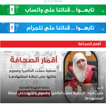
لمتابعة اخر الاخبار
أقمار الصحافة
ح
ن
ي
ن
ب
ا
ر
و
منذ 4 أيام
حنين بارود..صحفية حملت الكاميرا وهموم عائلتها حتى لحظة
د
استشهادها
.
.