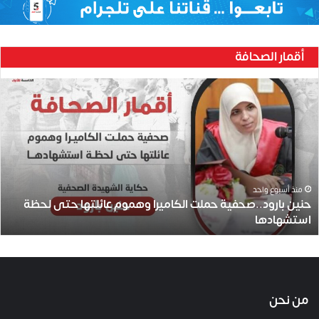
أقمار الصحافة
ح
ن
ي
ن
ب
ا
ر
و
منذ أسبوع واحد
حنين بارود..صحفية حملت الكاميرا وهموم عائلتها حتى لحظة
د
استشهادها
.
.
ص
ح
ف
ي
من نحن
ة