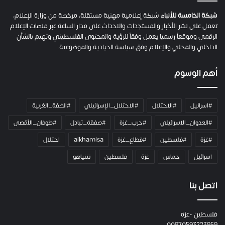
ح
م
شبكة الخامسة للأنباء
شبكة إعلامية مهنية مستقلة، مرخصة من وزارة الإعلام،
ل
تعمل على نشر الأخبار والمستجدات والاحداث على مدار الساعة عبر منصات الإعلام
ت
الرقمي وموقعاً رسميا يعمل وفقاً للرؤية والمحتوى الفلسطيني وتهتم بالشأن
ا
الداخلي والمحلي والإعلام وفق سياسة الحيادية والموضوعية.
ل
ك
أهم الوسوم
ا
م
ي
#اسرائيل
#الاحتلال
#الاحتلال_الإسرائيلي
#الضفة_الغربية
ر
ا
#العدوان_الاسرائيلي
#حرب_غزة
#صفقة_تبادل
#طوفان_الأقصى
و
#غزة
#فلسطين
#قطاع_غزة
alkhamisa
احتلال
ه
م
اسرائيل
حماس
غزة
فلسطين
نتنياهو
و
م
ع
اتصل بنا
ا
ئ
فلسطين -غزة
ل