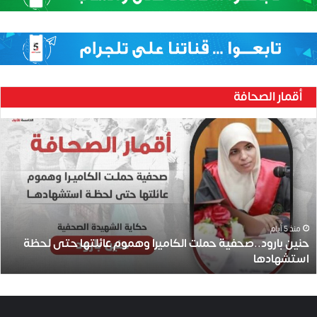
أقمار الصحافة
ح
ن
ي
ن
ب
ا
ر
و
منذ 5 أيام
حنين بارود..صحفية حملت الكاميرا وهموم عائلتها حتى لحظة
د
استشهادها
.
.
ص
ح