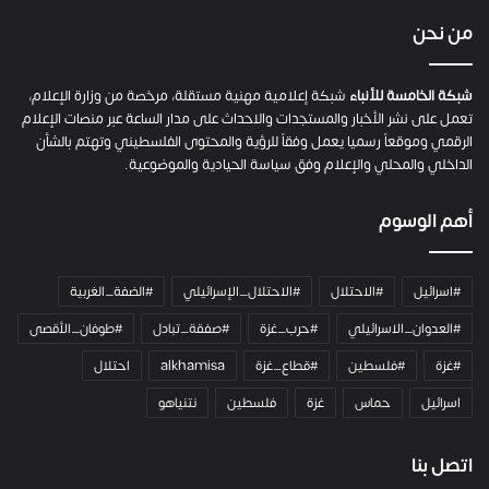
ف
ي
من نحن
ة
ح
م
شبكة الخامسة للأنباء
شبكة إعلامية مهنية مستقلة، مرخصة من وزارة الإعلام،
ل
تعمل على نشر الأخبار والمستجدات والاحداث على مدار الساعة عبر منصات الإعلام
ت
الرقمي وموقعاً رسميا يعمل وفقاً للرؤية والمحتوى الفلسطيني وتهتم بالشأن
ا
الداخلي والمحلي والإعلام وفق سياسة الحيادية والموضوعية.
ل
ك
أهم الوسوم
ا
م
ي
#اسرائيل
#الاحتلال
#الاحتلال_الإسرائيلي
#الضفة_الغربية
ر
ا
#العدوان_الاسرائيلي
#حرب_غزة
#صفقة_تبادل
#طوفان_الأقصى
و
#غزة
#فلسطين
#قطاع_غزة
alkhamisa
احتلال
ه
م
اسرائيل
حماس
غزة
فلسطين
نتنياهو
و
م
ع
اتصل بنا
ا