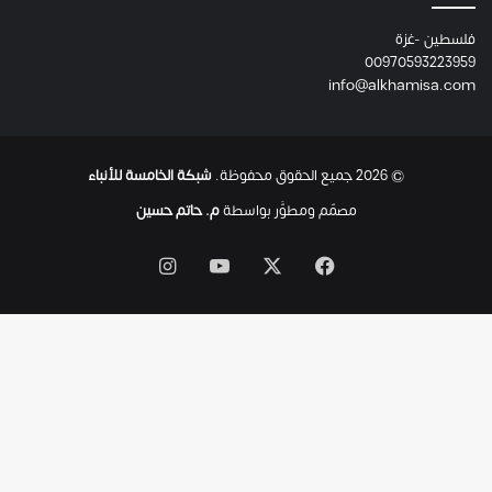
ئ
فلسطين -غزة
ل
00970593223959
ت
info@alkhamisa.com
ه
ا
ح
ت
© 2026 جميع الحقوق محفوظة.
شبكة الخامسة للأنباء
ى
ل
مصمّم ومطوَّر بواسطة
م. حاتم حسين
ح
ظ
‫X
فيسبوك
‫YouTube
انستقرام
ة
ا
س
ت
ش
ه
ا
د
ه
ا