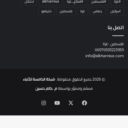
#غزة
#فلسطين
#قطاع_غزة
alkhamisa
احتلال
ه
م
اسرائيل
حماس
غزة
فلسطين
نتنياهو
و
م
ع
اتصل بنا
ا
ئ
فلسطين -غزة
ل
00970593223959
ت
info@alkhamisa.com
ه
ا
ح
ت
© 2026 جميع الحقوق محفوظة.
شبكة الخامسة للأنباء
ى
ل
مصمّم ومطوَّر بواسطة
م. حاتم حسين
ح
ظ
‫X
فيسبوك
‫YouTube
انستقرام
ة
ا
س
ت