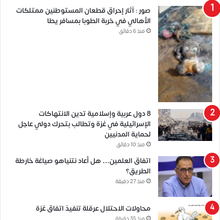
صور : آثار إحراق قطعان المستوطنين ممتلكات
الأهالي في خربة الطوبا بمسافر يطا
منذ 6 دقائق
8 دول عربية وإسلامية تدين الانتهاكات
الإسرائيلية في غزة وتطالب بتحرك دولي عاجل
لحماية المدنيين
منذ 10 دقائق
اتفاق العلمين… هل أعاد نتنياهو صياغة خارطة
الطريق؟
منذ 27 دقيقة
محاولات الاحتلال عرقلة تنفيذ اتفاق غزة
منذ 35 دقيقة