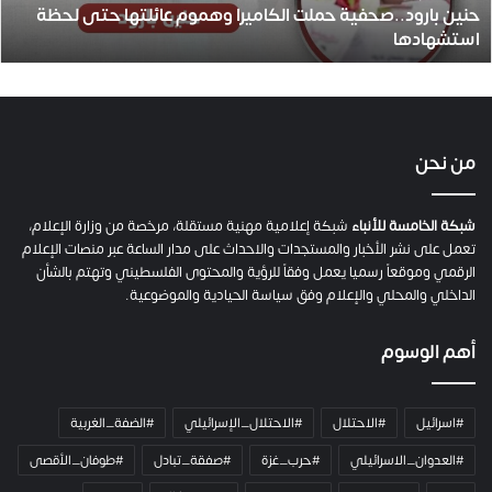
حنين بارود..صحفية حملت الكاميرا وهموم عائلتها حتى لحظة
د
استشهادها
.
.
ص
ح
ف
ي
من نحن
ة
ح
م
شبكة الخامسة للأنباء
شبكة إعلامية مهنية مستقلة، مرخصة من وزارة الإعلام،
ل
تعمل على نشر الأخبار والمستجدات والاحداث على مدار الساعة عبر منصات الإعلام
ت
الرقمي وموقعاً رسميا يعمل وفقاً للرؤية والمحتوى الفلسطيني وتهتم بالشأن
ا
الداخلي والمحلي والإعلام وفق سياسة الحيادية والموضوعية.
ل
ك
أهم الوسوم
ا
م
ي
#اسرائيل
#الاحتلال
#الاحتلال_الإسرائيلي
#الضفة_الغربية
ر
ا
#العدوان_الاسرائيلي
#حرب_غزة
#صفقة_تبادل
#طوفان_الأقصى
و