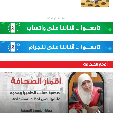
لمتابعة اخر الاخبار
أقمار الصحافة
ح
ن
ي
ن
ب
ا
ر
و
منذ 3 أيام