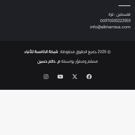
ا
ئ
فلسطين -غزة
ل
00970593223959
ت
info@alkhamisa.com
ه
ا
ح
ت
© 2026 جميع الحقوق محفوظة.
شبكة الخامسة للأنباء
ى
ل
مصمّم ومطوَّر بواسطة
م. حاتم حسين
ح
ظ
‫X
فيسبوك
‫YouTube
انستقرام
ة
ا
س
ت
ش
ه
ا
د
ه
ا