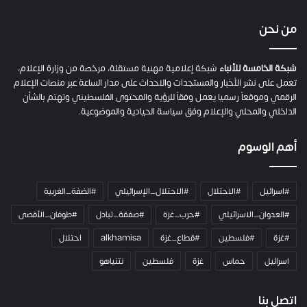
ف
ي
من نحن
ة
ح
م
شبكة الخامسة للأنباء
شبكة إعلامية مهنية مستقلة، مرخصة من وزارة الإعلام،
ل
تعمل على نشر الأخبار والمستجدات والاحداث على مدار الساعة عبر منصات الإعلام
ت
الرقمي وموقعاً رسميا يعمل وفقاً للرؤية والمحتوى الفلسطيني وتهتم بالشأن
ا
الداخلي والمحلي والإعلام وفق سياسة الحيادية والموضوعية.
ل
ك
أهم الوسوم
ا
م
ي
#اسرائيل
#الاحتلال
#الاحتلال_الإسرائيلي
#الضفة_الغربية
ر
ا
#العدوان_الاسرائيلي
#حرب_غزة
#صفقة_تبادل
#طوفان_الأقصى
و
#غزة
#فلسطين
#قطاع_غزة
alkhamisa
احتلال
ه
م
اسرائيل
حماس
غزة
فلسطين
نتنياهو
و
م
ع
اتصل بنا