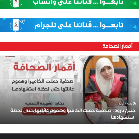
أقمار الصحافة
ح
ن
ي
ن
ب
ا
ر
و
منذ 3 أيام
حنين بارود..صحفية حملت الكاميرا وهموم عائلتها حتى لحظة
د
استشهادها
.
.
ص
ح