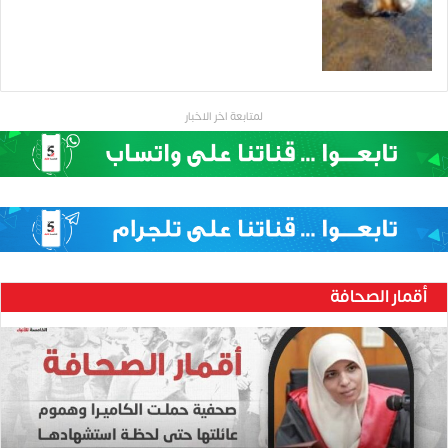
لمتابعة اخر الاخبار
أقمار الصحافة
ح
ن
ي
ن
ب
ا