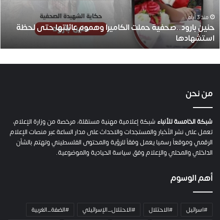
ر
و
منذ 3 أيام
حنين بارود..صحفية حملت الكاميرا وهموم عائلتها حتى لحظة
د
استشهادها
.
.
ص
ح
ف
ي
من نحن
ة
ح
م
شبكة الخامسة للأنباء
شبكة إعلامية مهنية مستقلة، مرخصة من وزارة الإعلام،
ل
تعمل على نشر الأخبار والمستجدات والاحداث على مدار الساعة عبر منصات الإعلام
ت
الرقمي وموقعاً رسميا يعمل وفقاً للرؤية والمحتوى الفلسطيني وتهتم بالشأن
ا
الداخلي والمحلي والإعلام وفق سياسة الحيادية والموضوعية.
ل
ك
أهم الوسوم
ا
م
ي
#اسرائيل
#الاحتلال
#الاحتلال_الإسرائيلي
#الضفة_الغربية
ر