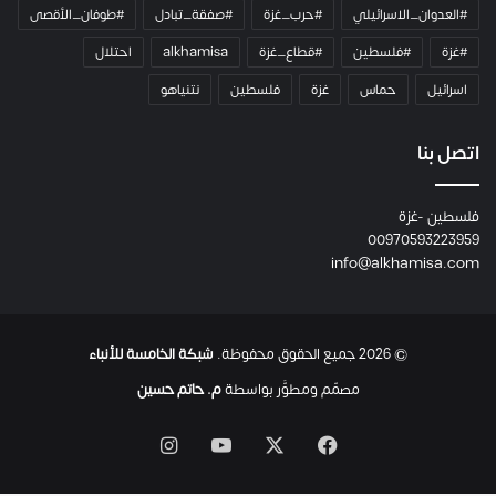
ا
#العدوان_الاسرائيلي
#حرب_غزة
#صفقة_تبادل
#طوفان_الأقصى
و
#غزة
#فلسطين
#قطاع_غزة
alkhamisa
احتلال
ه
م
اسرائيل
حماس
غزة
فلسطين
نتنياهو
و
م
ع
اتصل بنا
ا
ئ
فلسطين -غزة
ل
00970593223959
ت
info@alkhamisa.com
ه
ا
ح
ت
© 2026 جميع الحقوق محفوظة.
شبكة الخامسة للأنباء
ى
ل
مصمّم ومطوَّر بواسطة
م. حاتم حسين
ح
ظ
‫X
فيسبوك
‫YouTube
انستقرام
ة
ا