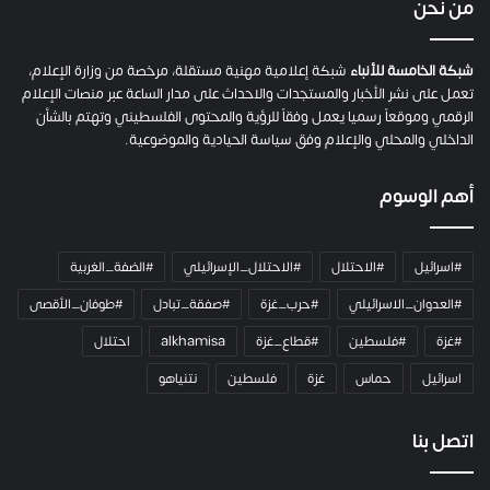
ي
من نحن
ة
ح
م
شبكة الخامسة للأنباء
شبكة إعلامية مهنية مستقلة، مرخصة من وزارة الإعلام،
ل
تعمل على نشر الأخبار والمستجدات والاحداث على مدار الساعة عبر منصات الإعلام
ت
الرقمي وموقعاً رسميا يعمل وفقاً للرؤية والمحتوى الفلسطيني وتهتم بالشأن
ا
الداخلي والمحلي والإعلام وفق سياسة الحيادية والموضوعية.
ل
ك
أهم الوسوم
ا
م
ي
#اسرائيل
#الاحتلال
#الاحتلال_الإسرائيلي
#الضفة_الغربية
ر
ا
#العدوان_الاسرائيلي
#حرب_غزة
#صفقة_تبادل
#طوفان_الأقصى
و
#غزة
#فلسطين
#قطاع_غزة
alkhamisa
احتلال
ه
م
اسرائيل
حماس
غزة
فلسطين
نتنياهو
و
م
ع
اتصل بنا
ا
ئ