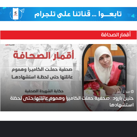
أقمار الصحافة
ح
ن
ي
ن
ب
ا
ر
و
منذ 4 أيام
حنين بارود..صحفية حملت الكاميرا وهموم عائلتها حتى لحظة
د
استشهادها
.
.
ص
ح
ف