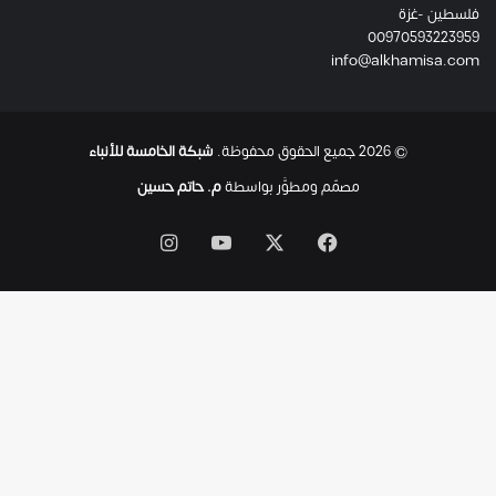
فلسطين -غزة
ل
00970593223959
ت
info@alkhamisa.com
ه
ا
ح
ت
© 2026 جميع الحقوق محفوظة.
شبكة الخامسة للأنباء
ى
ل
مصمّم ومطوَّر بواسطة
م. حاتم حسين
ح
ظ
‫X
فيسبوك
‫YouTube
انستقرام
ة
ا
س
ت
ش
ه
ا
د
ه
ا