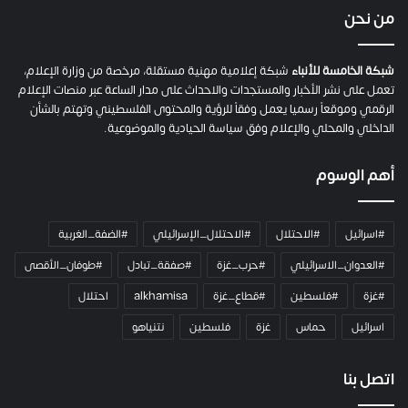
ي
من نحن
ة
ح
م
شبكة الخامسة للأنباء
شبكة إعلامية مهنية مستقلة، مرخصة من وزارة الإعلام،
ل
تعمل على نشر الأخبار والمستجدات والاحداث على مدار الساعة عبر منصات الإعلام
ت
الرقمي وموقعاً رسميا يعمل وفقاً للرؤية والمحتوى الفلسطيني وتهتم بالشأن
ا
الداخلي والمحلي والإعلام وفق سياسة الحيادية والموضوعية.
ل
ك
أهم الوسوم
ا
م
ي
#اسرائيل
#الاحتلال
#الاحتلال_الإسرائيلي
#الضفة_الغربية
ر
ا
#العدوان_الاسرائيلي
#حرب_غزة
#صفقة_تبادل
#طوفان_الأقصى
و
#غزة
#فلسطين
#قطاع_غزة
alkhamisa
احتلال
ه
م
اسرائيل
حماس
غزة
فلسطين
نتنياهو
و
م
ع
اتصل بنا
ا