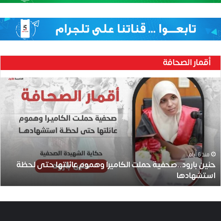
أقمار الصحافة
ح
ن
ي
ن
ب
ا
ر
و
منذ 6 أيام
حنين بارود..صحفية حملت الكاميرا وهموم عائلتها حتى لحظة
د
استشهادها
.
.
ص
ح
ف