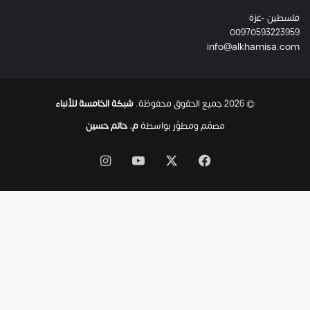
ئ
فلسطين -غزة
ل
00970593223959
ت
info@alkhamisa.com
ه
ا
ح
ت
© 2026 جميع الحقوق محفوظة.
شبكة الخامسة للأنباء
ى
ل
مصمّم ومطوَّر بواسطة
م. حاتم حسين
ح
ظ
‫X
فيسبوك
‫YouTube
انستقرام
ة
ا
س
ت
ش
ه
ا
د
ه
ا