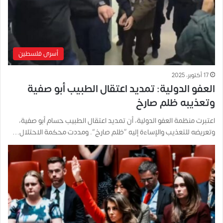
أسرى فلسطين
17 أكتوبر، 2025
العفو الدولية: تمديد اعتقال الطبيب أبو صفية
وتعذيبه ظلم صارخ
اعتبرت منظمة العفو الدولية، أن تمديد اعتقال الطبيب حسام أبو صفية،
وتعريضه للتعذيب والإساءة إليه “ظلم صارخ”. ومددت محكمة الاحتلال…