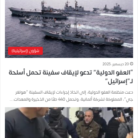
شؤون (إسرائيلية)
20 ديسمبر، 2025
“العفو الدولية” تدعو لإيقاف سفينة تحمل أسلحة
لـ”إسرائيل”
دعت منظمة العفو الدولية، إلى اتخاذ إجراءات لإيقاف السفينة “هولغر
جي”، المملوكة لشركة ألمانية، وتحمل 440 طنًا من الذخيرة والمعدات…