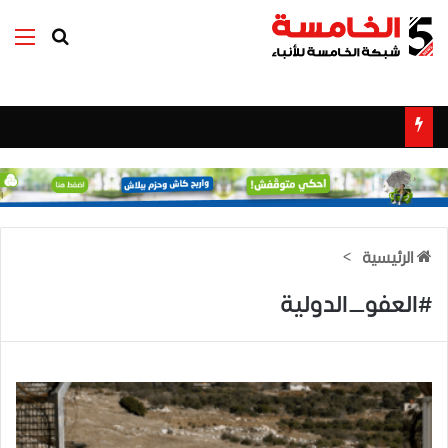
بحث عن
الق
الرئيسية
>
#العفو_الدولية