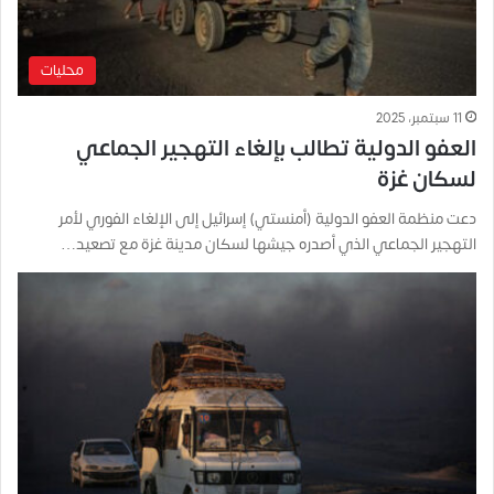
محليات
11 سبتمبر، 2025
العفو الدولية تطالب بإلغاء التهجير الجماعي
لسكان غزة
دعت منظمة العفو الدولية (أمنستي) إسرائيل إلى الإلغاء الفوري لأمر
التهجير الجماعي الذي أصدره جيشها لسكان مدينة غزة مع تصعيد…