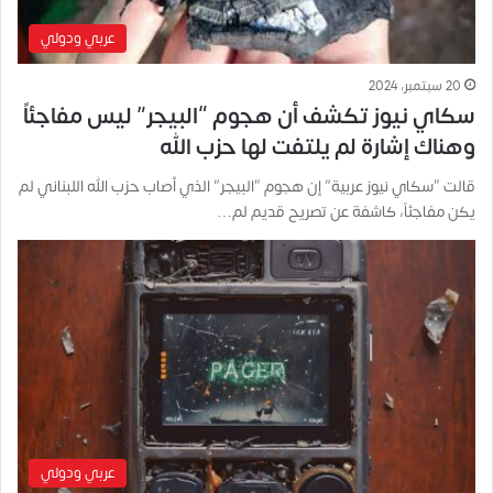
عربي ودولي
20 سبتمبر، 2024
سكاي نيوز تكشف أن هجوم “البيجر” ليس مفاجئاً
وهناك إشارة لم يلتفت لها حزب الله
قالت “سكاي نيوز عربية” إن هجوم “البيجر” الذي أصاب حزب الله اللبناني لم
يكن مفاجئاً، كاشفة عن تصريح قديم لم…
عربي ودولي