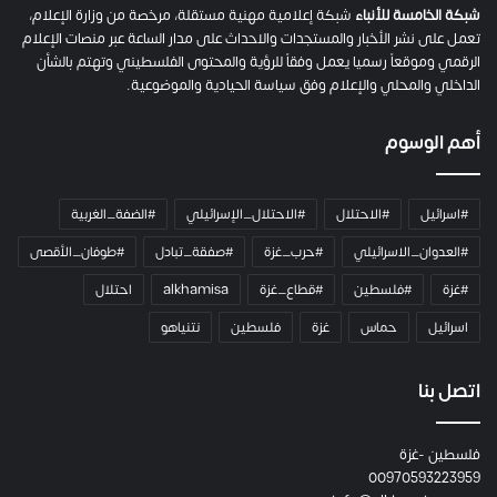
م
شبكة الخامسة للأنباء
شبكة إعلامية مهنية مستقلة، مرخصة من وزارة الإعلام،
ل
تعمل على نشر الأخبار والمستجدات والاحداث على مدار الساعة عبر منصات الإعلام
ت
الرقمي وموقعاً رسميا يعمل وفقاً للرؤية والمحتوى الفلسطيني وتهتم بالشأن
ا
الداخلي والمحلي والإعلام وفق سياسة الحيادية والموضوعية.
ل
ك
أهم الوسوم
ا
م
ي
#اسرائيل
#الاحتلال
#الاحتلال_الإسرائيلي
#الضفة_الغربية
ر
ا
#العدوان_الاسرائيلي
#حرب_غزة
#صفقة_تبادل
#طوفان_الأقصى
و
#غزة
#فلسطين
#قطاع_غزة
alkhamisa
احتلال
ه
م
اسرائيل
حماس
غزة
فلسطين
نتنياهو
و
م
ع
اتصل بنا
ا
ئ
فلسطين -غزة
ل
00970593223959
ت