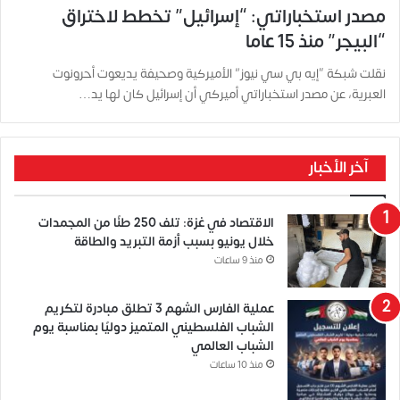
مصدر استخباراتي: “إسرائيل” تخطط لاختراق
“البيجر” منذ 15 عاما
نقلت شبكة “إيه بي سي نيوز” الأميركية وصحيفة يديعوت أحرونوت
العبرية، عن مصدر استخباراتي أميركي أن إسرائيل كان لها يد…
آخر الأخبار
الاقتصاد في غزة: تلف 250 طنًا من المجمدات
خلال يونيو بسبب أزمة التبريد والطاقة
منذ 9 ساعات
عملية الفارس الشهم 3 تطلق مبادرة لتكريم
الشباب الفلسطيني المتميز دوليًا بمناسبة يوم
الشباب العالمي
منذ 10 ساعات