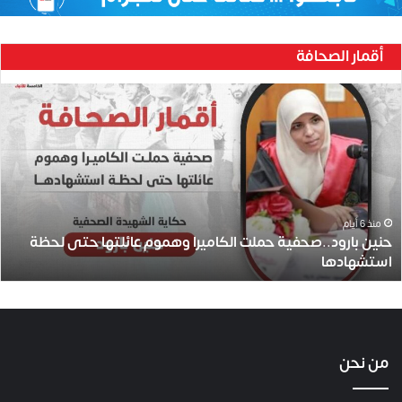
أقمار الصحافة
ح
ن
ي
ن
ب
ا
ر
و
منذ 6 أيام
حنين بارود..صحفية حملت الكاميرا وهموم عائلتها حتى لحظة
د
استشهادها
.
.
ص
ح
ف
ي
من نحن
ة
ح