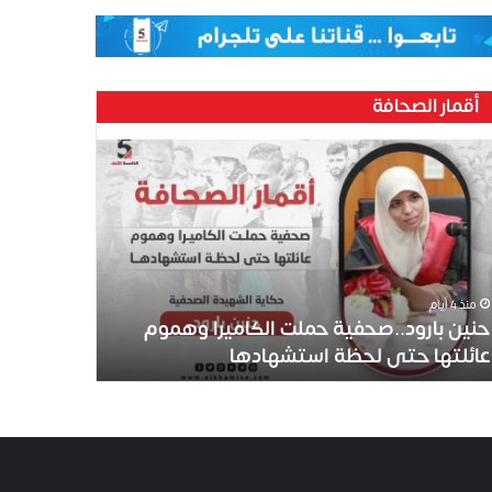
أقمار الصحافة
منذ 4 أيام
حنين بارود..صحفية حملت الكاميرا وهموم
عائلتها حتى لحظة استشهادها