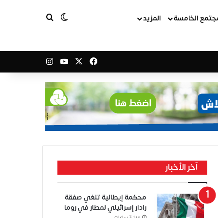
بحث عن
الوضع المظلم
جتمع الخامسة
المزيد
‫X
فيسبوك
‫YouTube
انستقرام
آخر الأخبار
محكمة إيطالية تلغي صفقة
رادار إسرائيلي لمطار في روما