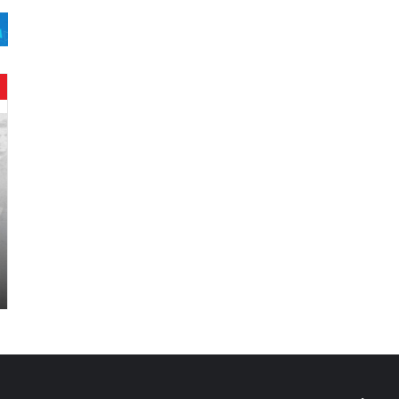
ح
ن
ي
ن
ب
ا
ر
و
د
.
.
ص
ح
ف
ي