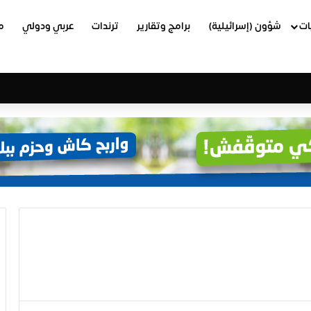
ات
شؤون (إسرائيلية)
برامج وتقارير
ترندات
عربي ودولي
م