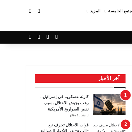
بحث عن
الوضع المظلم
تمع الخامسة
المزيد
‫X
فيسبوك
‫YouTube
انستقرام
آخر الأخبار
كارثة عسكرية في إسرائيل..
رعب بجيش الاحتلال بسبب
نقص الصواريخ الأمريكية
منذ 10 دقائق
قوات الاحتلال تجرف نبع
“الحمة” في الأغوار الشمالية