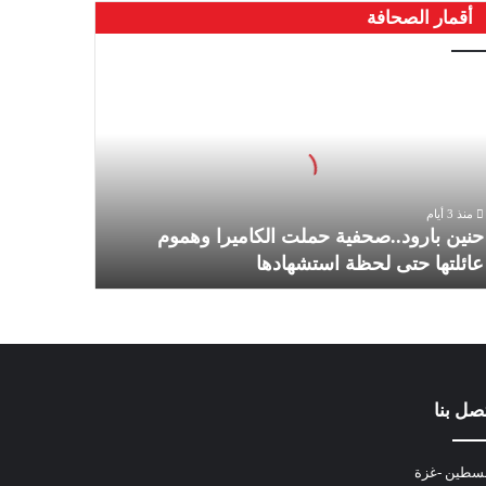
أقمار الصحافة
منذ 3 أيام
حنين بارود..صحفية حملت الكاميرا وهموم
عائلتها حتى لحظة استشهادها
صل بنا
سطين -غزة