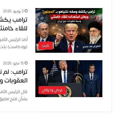
3 يونيو، 2026
ترامب يكشف
للقاء خامن
أكد الرئيس الأم
ثابت
(بودكاست) بثت ⁠
15 مايو، 2026
ترامب: لم 
العقوبات و
عربي ودولي
قال الرئيس الأم
بشأن فتح مضيق 