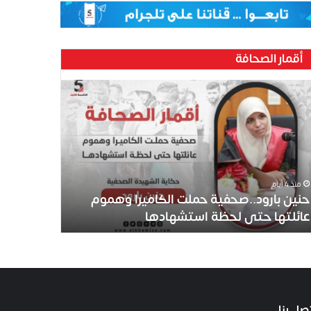
أقمار الصحافة
منذ 4 أيام
حنين بارود..صحفية حملت الكاميرا وهموم
عائلتها حتى لحظة استشهادها
صل بنا