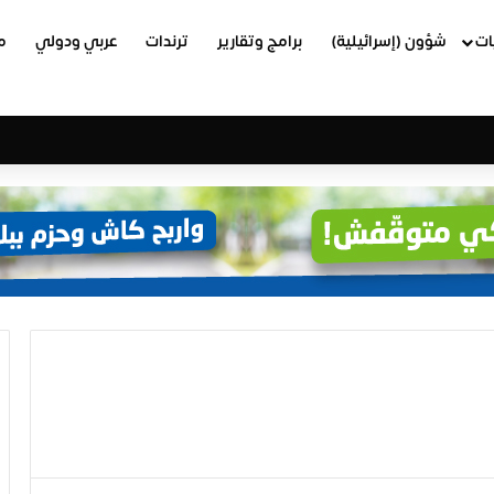
ات
شؤون (إسرائيلية)
برامج وتقارير
ترندات
عربي ودولي
م