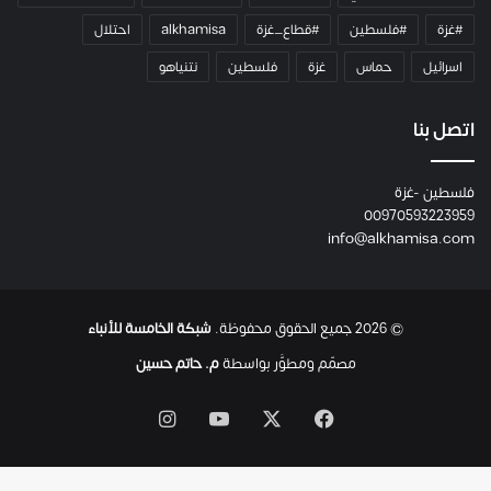
و
#غزة
#فلسطين
#قطاع_غزة
alkhamisa
احتلال
ه
م
اسرائيل
حماس
غزة
فلسطين
نتنياهو
و
م
ع
اتصل بنا
ا
ئ
فلسطين -غزة
ل
00970593223959
ت
info@alkhamisa.com
ه
ا
ح
ت
© 2026 جميع الحقوق محفوظة.
شبكة الخامسة للأنباء
ى
ل
مصمّم ومطوَّر بواسطة
م. حاتم حسين
ح
ظ
‫X
فيسبوك
‫YouTube
انستقرام
ة
ا
س