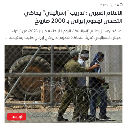
4 فبراير، 2026
‌الاعلام العبري : تدريب “إسرائيلي” يحاكي
التصدي لهجوم إيراني بـ 2000 صاروخ
كشفت وسائل إعلام “إسرائيلية”، اليوم الأربعاء 4 فبراير 2026، عن “إجراء
الجيش الإسرائيلي تمرينًا لمحاكاة هجوم صاروخي إيراني كثيف يستهدف…
الرئيسية