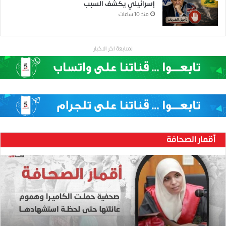
إسرائيلي يكشف السبب
منذ 10 ساعات
لمتابعة اخر الاخبار
أقمار الصحافة
ح
ن
ي
ن
ب
ا
ر