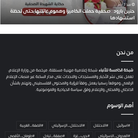
و
منذ 3 أيام
حنين بارود..صحفية حملت الكاميرا وهموم عائلتها حتى لحظة
د
استشهادها
.
.
ص
ح
ف
ي
من نحن
ة
ح
م
شبكة الخامسة للأنباء
شبكة إعلامية مهنية مستقلة، مرخصة من وزارة الإعلام،
ل
تعمل على نشر الأخبار والمستجدات والاحداث على مدار الساعة عبر منصات الإعلام
ت
الرقمي وموقعاً رسميا يعمل وفقاً للرؤية والمحتوى الفلسطيني وتهتم بالشأن
ا
الداخلي والمحلي والإعلام وفق سياسة الحيادية والموضوعية.
ل
ك
أهم الوسوم
ا
م
ي
#اسرائيل
#الاحتلال
#الاحتلال_الإسرائيلي
#الضفة_الغربية
ر
ا
#العدوان_الاسرائيلي
#حرب_غزة
#صفقة_تبادل
#طوفان_الأقصى