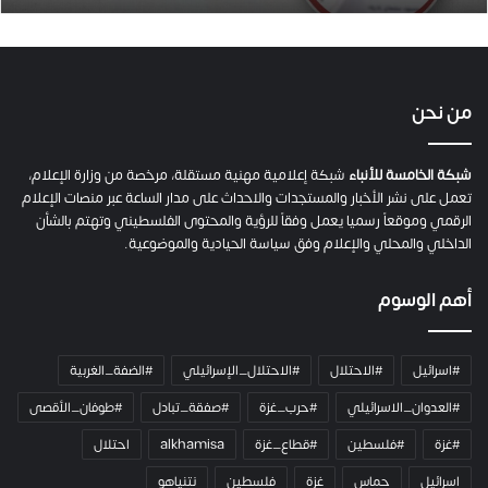
.
ص
ح
ف
ي
من نحن
ة
ح
م
شبكة الخامسة للأنباء
شبكة إعلامية مهنية مستقلة، مرخصة من وزارة الإعلام،
ل
تعمل على نشر الأخبار والمستجدات والاحداث على مدار الساعة عبر منصات الإعلام
ت
الرقمي وموقعاً رسميا يعمل وفقاً للرؤية والمحتوى الفلسطيني وتهتم بالشأن
ا
الداخلي والمحلي والإعلام وفق سياسة الحيادية والموضوعية.
ل
ك
أهم الوسوم
ا
م
ي
#اسرائيل
#الاحتلال
#الاحتلال_الإسرائيلي
#الضفة_الغربية
ر
ا
#العدوان_الاسرائيلي
#حرب_غزة
#صفقة_تبادل
#طوفان_الأقصى
و
#غزة
#فلسطين
#قطاع_غزة
alkhamisa
احتلال
ه
م
اسرائيل
حماس
غزة
فلسطين
نتنياهو