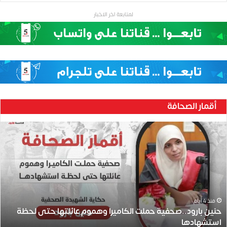
لمتابعة اخر الاخبار
أقمار الصحافة
ح
ن
ي
ن
ب
ا
ر
و
منذ 4 أيام
حنين بارود..صحفية حملت الكاميرا وهموم عائلتها حتى لحظة
د
استشهادها
.