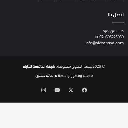
و
م
ع
اتصل بنا
ا
ئ
فلسطين -غزة
ل
00970593223959
ت
info@alkhamisa.com
ه
ا
ح
ت
© 2026 جميع الحقوق محفوظة.
شبكة الخامسة للأنباء
ى
ل
مصمّم ومطوَّر بواسطة
م. حاتم حسين
ح
ظ
‫X
فيسبوك
‫YouTube
انستقرام
ة
ا
س
ت
ش
ه
ا