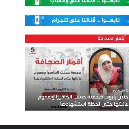
أقمار الصحافة
منذ 4 أيام
حنين بارود..صحفية حملت الكاميرا وهموم
عائلتها حتى لحظة استشهادها