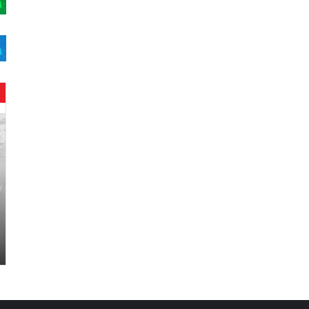
ح
ن
ي
ن
ب
ا
ر
و
د
.
.
ص
ح
ف