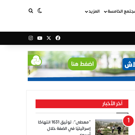
بحث عن
الوضع المظلم
جتمع الخامسة
المزيد
‫X
فيسبوك
‫YouTube
انستقرام
آخر الأخبار
“معطى”: توثيق 1631 انتهاكًا
إسرائيليًا في الضفة خلال
أسبوع