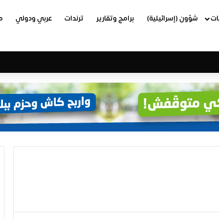
ات
شؤون (إسرائيلية)
برامج وتقارير
ترندات
عربي ودولي
م