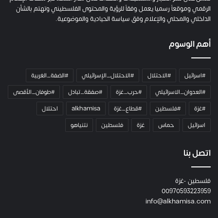
ت
الرقمي وموقعاً رسميا يعمل وفقاً للرؤية والمحتوى الفلسطيني وتهتم بالشأن
ا
الداخلي والمحلي والإعلام وفق سياسة الحيادية والموضوعية.
ل
ك
أهم الوسوم
ا
م
ي
#اسرائيل
#الاحتلال
#الاحتلال_الإسرائيلي
#الضفة_الغربية
ر
ا
#العدوان_الاسرائيلي
#حرب_غزة
#صفقة_تبادل
#طوفان_الأقصى
و
#غزة
#فلسطين
#قطاع_غزة
alkhamisa
احتلال
ه
م
اسرائيل
حماس
غزة
فلسطين
نتنياهو
و
م
ع
اتصل بنا
ا
ئ
فلسطين -غزة
ل
00970593223959
ت
info@alkhamisa.com
ه
ا