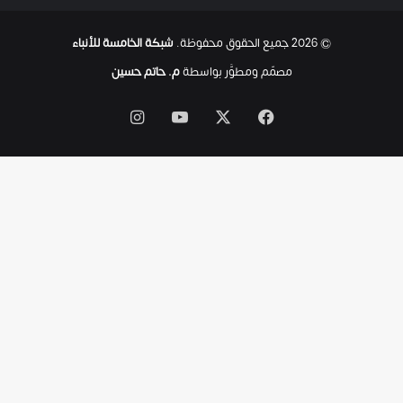
ح
ت
© 2026 جميع الحقوق محفوظة.
شبكة الخامسة للأنباء
ى
ل
مصمّم ومطوَّر بواسطة
م. حاتم حسين
ح
ظ
‫X
فيسبوك
‫YouTube
انستقرام
ة
ا
س
ت
ش
ه
ا
د
ه
ا