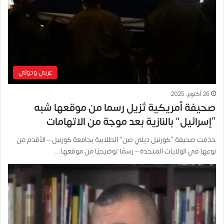
عربي ودولي
26 أكتوبر، 2025
صحيفة أمريكية تُزيل رسما من موقعها شبه
“إسرائيل” بالنازية بعد موجة من الاتهامات
حذفت صحيفة “كورنيل ديلي صن” الطلابية بجامعة كورنيل – الأقدم من
نوعها في الولايات المتحدة – رسمًا توضيحيًا من موقعها…