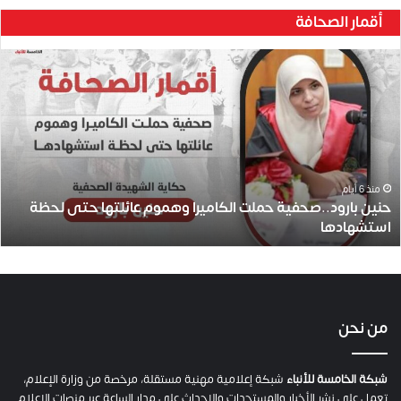
أقمار الصحافة
ح
ن
ي
ن
ب
ا
ر
و
منذ 6 أيام
حنين بارود..صحفية حملت الكاميرا وهموم عائلتها حتى لحظة
د
استشهادها
.
.
ص
ح
ف
ي
من نحن
ة
ح
م
شبكة الخامسة للأنباء
شبكة إعلامية مهنية مستقلة، مرخصة من وزارة الإعلام،
ل
تعمل على نشر الأخبار والمستجدات والاحداث على مدار الساعة عبر منصات الإعلام