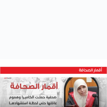
ح
ن
ي
ن
ب
ا
ر
و
منذ 5 أيام
حنين بارود..صحفية حملت الكاميرا وهموم عائلتها حتى لحظة
د
استشهادها
.
.
ص
ح
ف
ي
من نحن
ة
ح
م
شبكة الخامسة للأنباء
شبكة إعلامية مهنية مستقلة، مرخصة من وزارة الإعلام،
ل
تعمل على نشر الأخبار والمستجدات والاحداث على مدار الساعة عبر منصات الإعلام
ت
الرقمي وموقعاً رسميا يعمل وفقاً للرؤية والمحتوى الفلسطيني وتهتم بالشأن
ا
الداخلي والمحلي والإعلام وفق سياسة الحيادية والموضوعية.
ل