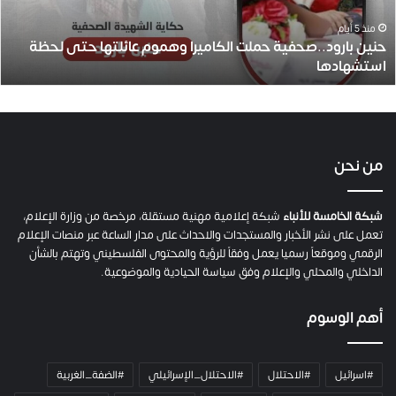
ك
أهم الوسوم
ا
م
ي
#اسرائيل
#الاحتلال
#الاحتلال_الإسرائيلي
#الضفة_الغربية
ر
ا
#العدوان_الاسرائيلي
#حرب_غزة
#صفقة_تبادل
#طوفان_الأقصى
و
#غزة
#فلسطين
#قطاع_غزة
alkhamisa
احتلال
ه
م
اسرائيل
حماس
غزة
فلسطين
نتنياهو
و
م
ع
اتصل بنا
ا
ئ
فلسطين -غزة
ل
00970593223959
ت
info@alkhamisa.com
ه
ا
ح
ت
© 2026 جميع الحقوق محفوظة.
شبكة الخامسة للأنباء
ى