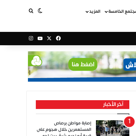
بحث عن
الوضع المظلم
جتمع الخامسة
المزيد
‫X
فيسبوك
‫YouTube
انستقرام
آخر الأخبار
إصابة مواطن برصاص
المستعمرين خلال هجوم على
قرية أبو نجيم شرق بيت لحم