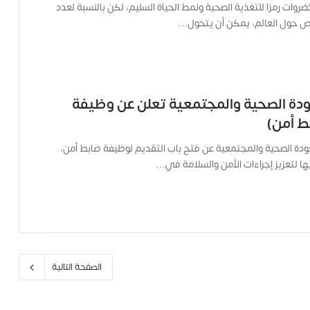
ل
خضروات رمزا للتغذية الصحية ونمط الحياة السليم، لكن بالنسبة لعدد
ت
ص حول العالم، يمكن أن يتحول…
ه
ا
ح
ت
ى
دة الصحية والمجتمعية تعلن عن وظيفة
ل
ط أمن)
ح
ظ
ودة الصحية والمجتمعية عن فتح باب التقديم لوظيفة ضابط أمن،
ة
ا
 لتعزيز إجراءات الأمن والسلامة في…
س
ت
ش
ه
ا
د
ه
الصفحة التالية
ا