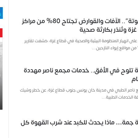
​”قنابل موقوتة”.. الآفات والقوارض تجتاح 80% من مراكز
غزة وتُنذر بكارثة صحية
ى انهيار المنظومة البيئية والصحية في قطاع غزة، كشفت تقارير
ح
ن
ي
ن
 تلوح في الأفق.. خدمات مجمع ناصر مهددة
ب
ام
ا
ر
مع ناصر الطبي في مدينة خان يونس جنوب قطاع غزة، عن خطر وشيك
و
د
ة الخدمات الطبية…
.
.
ص
 جمة… ماذا يحدث للكبد عند شرب القهوة كل
ح
ف
ي