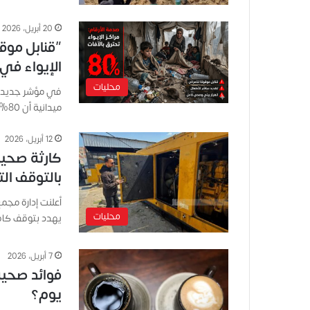
20 أبريل، 2026
الإيواء في 
محليات
في مؤشر جديد عل
ميدانية أن 80% من مواقع إيواء النازحين…
12 أبريل، 2026
كارثة صحية
بالتوقف الت
أعلنت إدارة مج
محليات
يهدد بتوقف كاف
7 أبريل، 2026
فوائد صحية
يوم؟