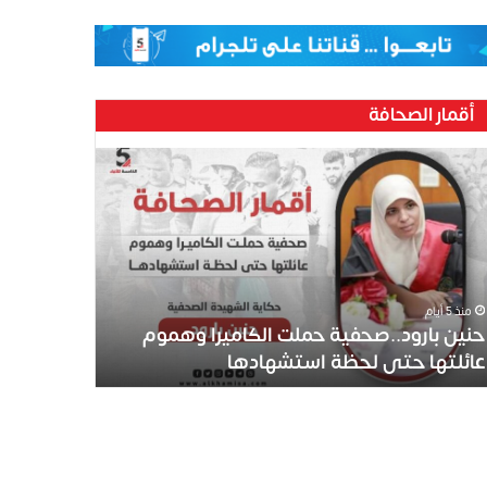
أقمار الصحافة
منذ 5 أيام
حنين بارود..صحفية حملت الكاميرا وهموم
عائلتها حتى لحظة استشهادها