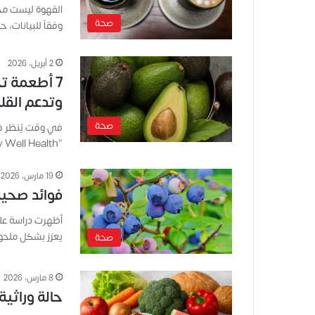
القهوة ليست مج
صحة
وفقاً للبيانات،
2 أبريل، 2026
7 أطعمة ت
وتدعم القلب
صحة
في وقت يُنظر في
“Very Well Health” أن هناك أطعمة أخرى…
19 مارس، 2026
فوائد صحية
أظهرت دراسة علم
يعزز بشكل ملحو
صحة
8 مارس، 2026
حالة وراثية