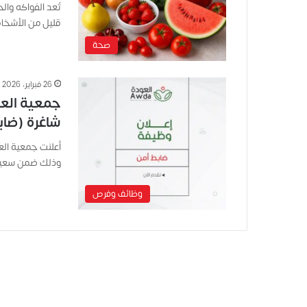
تُعد الفواكه وال
قليل من الأشخا
صحة
26 فبراير، 2026
جمعية العو
شاغرة (ضاب
أعلنت جمعية الع
وذلك ضمن سعيها
وظائف وفرص