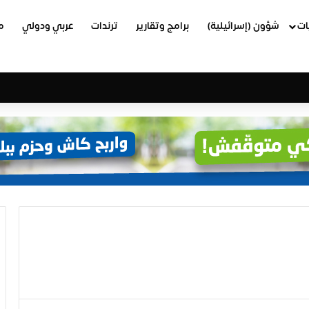
ات
شؤون (إسرائيلية)
برامج وتقارير
ترندات
عربي ودولي
م