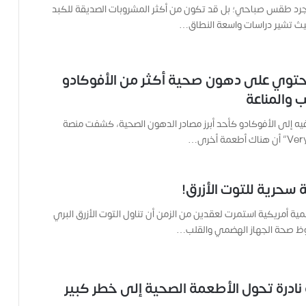
ة
رد طقس صباحي؛ بل قد تكون من أكثر المشروبات الصديقة للكبد
ح
 حيث تشير دراسات واسعة النطاق…
م
ل
ت
حتوي على دهون صحية أكثر من الأفوكادو
ا
ل
 والمناعة
ك
ا
ه إلى الأفوكادو كأحد أبرز مصادر الدهون الصحية، كشفت منصة
م
ي
ر
ا
 سحرية للتوت الأزرق!
و
ه
ية أمريكية استمرت لعقدين من الزمن أن تناول التوت الأزرق البري
م
ظ صحة الجهاز الهضمي والقلب…
و
م
ع
ا
 نادرة تحول الأطعمة الصحية إلى خطر كبير
ئ